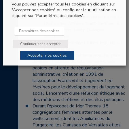
Vous pouvez accepter tous les cookies en cliquant sur
pastorale accueillante aux divorcés-
"Accepter nos cookies" ou configurer leur utilisation en
remariés, reconnaissance des
cliquant sur "Paramètres des cookies".
communautés traditionalistes de Notre-
Dame-des-Armées, Saint-Germain du
Chesnay, Port-Marly. Dialogue
Paramètres des cookies
œcuménique.
Dialogue interreligieux avec les juifs et
Continuer sans accepter
les musulmans.
Engagement pour la solidarité avec les plus
Accepter nos cookies
démunis : malades du sida, immigrés, sans
papiers en attente de régularisation
administrative, création en 1991 de
l’association
Fraternité et Logement en
Yvelines
pour le développement du logement
social. Lancement d’une réflexion éthique avec
des médecins chrétiens et des élus politiques.
Durant l’épiscopat de Mgr Thomas, 18
congrégations féminines atteintes par le
vieillissement (dont les Auxiliatrices du
Purgatoire, les Clarisses de Versailles et les