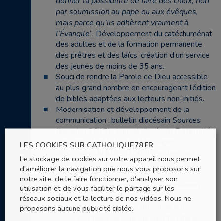
donner la possibilité de faire des choix, non
par soumission au pape ou aux évêques,
mais parce qu’ils adhèrent vraiment à
l’Évangile
“. Développement du catéchuménat
des adultes et de la formation permanente
des prêtres et des laïcs, création d’un service
des jeunes de moins de 35 ans.
Souci de rendre la Parole de Dieu accessible
au plus grand nombre en encourageant l’édition
de bibles adaptées aux lecteurs non-initiés.
Modernisation et développement de la
communication : bulletin diocésain
Sources
(jusqu’en 2013)
;
journal diocésain
Fraternité
Yvelines
(1991-1996),
Messages
LES COOKIES SUR CATHOLIQUE78.FR
diocésains
du jubilé (2000) destinés aux
Le stockage de cookies sur votre appareil nous permet
habitants des Yvelines ; équipe radio, vidéo,
d'améliorer la navigation que nous vous proposons sur
site internet.
notre site, de le faire fonctionner, d'analyser son
Exhortation au pardon et à la réconciliation
utilisation et de vous faciliter le partage sur les
pratique du dialogue
réseaux sociaux et la lecture de nos vidéos. Nous ne
Entre catholiques : attention aux
proposons aucune publicité ciblée.
“chrétiens du seuil”, promotion d’une