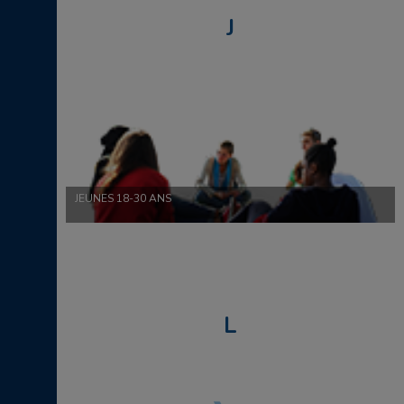
J
JEUNES 18-30 ANS
L