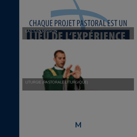
LAÏCS EN MISSION
LITURGIE (PASTORALE LITURGIQUE)
M