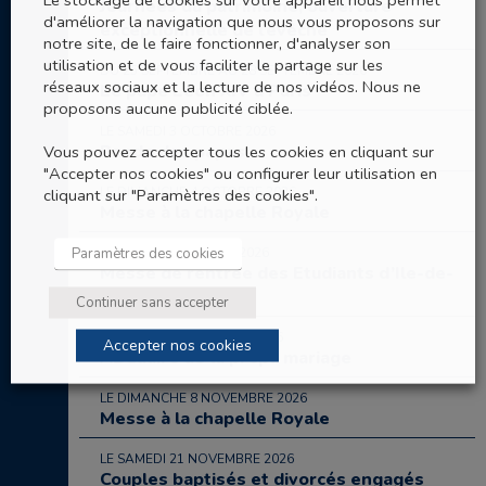
Journées du patrimoine, ouverture
d'améliorer la navigation que nous vous proposons sur
exceptionnelle de l’évêché
notre site, de le faire fonctionner, d'analyser son
utilisation et de vous faciliter le partage sur les
DU 25 SEPTEMBRE AU 28 SEPTEMBRE 2026
réseaux sociaux et la lecture de nos vidéos. Nous ne
Le pape Léon XIV à Paris
proposons aucune publicité ciblée.
LE SAMEDI 3 OCTOBRE 2026
Rando des papas
Vous pouvez accepter tous les cookies en cliquant sur
"Accepter nos cookies" ou configurer leur utilisation en
LE DIMANCHE 4 OCTOBRE 2026
cliquant sur "Paramètres des cookies".
Messe à la chapelle Royale
Paramètres des cookies
LE MARDI 6 OCTOBRE 2026
Messe de rentrée des Etudiants d’Ile-de-
France
Continuer sans accepter
LE SAMEDI 10 OCTOBRE 2026
Accepter nos cookies
ABCdaire de la prépa mariage
LE DIMANCHE 8 NOVEMBRE 2026
Messe à la chapelle Royale
LE SAMEDI 21 NOVEMBRE 2026
Couples baptisés et divorcés engagés