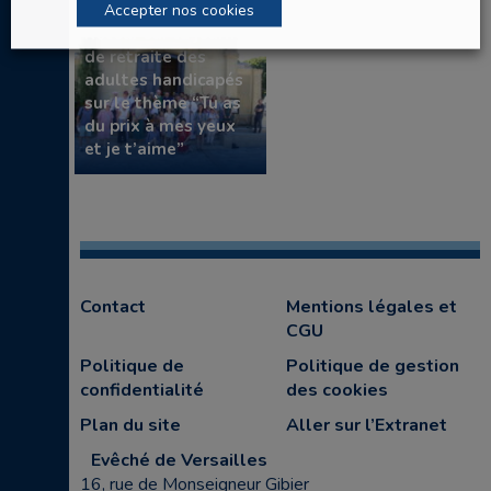
Accepter nos cookies
Retour sur la journée
de retraite des
adultes handicapés
sur le thème “Tu as
du prix à mes yeux
et je t’aime”
Contact
Mentions légales et
CGU
Politique de
Politique de gestion
confidentialité
des cookies
Plan du site
Aller sur l’Extranet
Evêché de Versailles
16, rue de Monseigneur Gibier