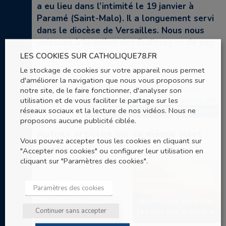
a eu lieu dans l’intimité le 19 janvier à
Paramé (Saint-Malo). Il a longuement servi
dans le diocèse de Versailles. Nous nous
unissons à la prière des Eudistes et de ses
amis.
LES COOKIES SUR CATHOLIQUE78.FR
Le stockage de cookies sur votre appareil nous permet
d'améliorer la navigation que nous vous proposons sur
Missing PDF "https://www.catholique78.fr/wp-
notre site, de le faire fonctionner, d'analyser son
content/uploads/2021/01/notice-pere-courtois.pdf".
utilisation et de vous faciliter le partage sur les
réseaux sociaux et la lecture de nos vidéos. Nous ne
TWITTER
GOOGLE +
FACEBOOK
proposons aucune publicité ciblée.
Autres articles sur le même sujet :
Vous pouvez accepter tous les cookies en cliquant sur
"Accepter nos cookies" ou configurer leur utilisation en
Communiqué de la
Communiqué de la
cliquant sur "Paramètres des cookies".
CEF “Face à un choix
CEF : « Dans ces
de rupture,
circonstances
Paramètres des cookies
renouveler notre
éprouvantes,
engagement au
demeurons attentifs
Continuer sans accepter
service de la vie”
les uns aux autres. »