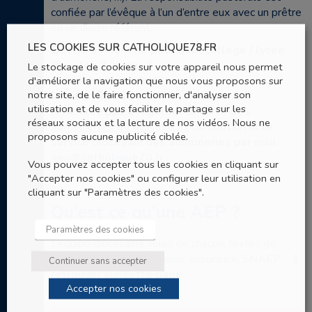
confiée par l’évêque à l’un d’entre eux avec un prêtre
ou un diacre référent.
LES COOKIES SUR CATHOLIQUE78.FR
Quelle aumônerie pour quel collège / lycée
dans les Yvelines ?
Le stockage de cookies sur votre appareil nous permet
Comment s’inscrire ?
d'améliorer la navigation que nous vous proposons sur
notre site, de le faire fonctionner, d'analyser son
D’autres questions ?
utilisation et de vous faciliter le partage sur les
N’hésitez pas à regarder la carte des
réseaux sociaux et la lecture de nos vidéos. Nous ne
aumôneries du diocèse ici
ou contacter le
proposons aucune publicité ciblée.
service diocésain des aumôneries par mail :
aep@catholique78.fr
Vous pouvez accepter tous les cookies en cliquant sur
"Accepter nos cookies" ou configurer leur utilisation en
cliquant sur "Paramètres des cookies".
Qu’est ce qu’une AEP ?
Paramètres des cookies
L’équipe diocésaine, rôles de chacun, textes de
référence, laïcité, législation, assurance, SNAEP….
à
Continuer sans accepter
retrouver sur cette page
Accepter nos cookies