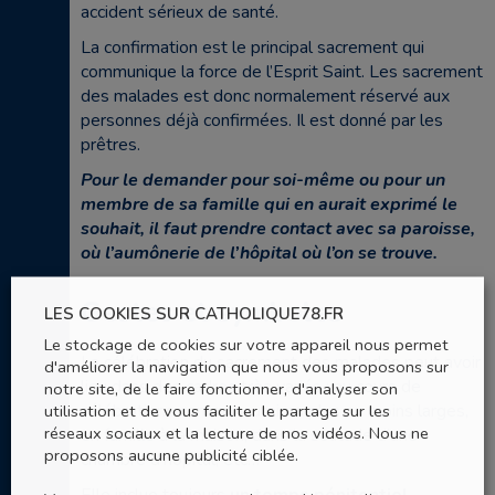
accident sérieux de santé.
La confirmation est le principal sacrement qui
communique la force de l’Esprit Saint. Les sacrement
des malades est donc normalement réservé aux
personnes déjà confirmées. Il est donné par les
prêtres.
Pour le demander
pour soi-même ou pour un
membre de sa famille qui en aurait exprimé le
souhait
, il faut prendre contact avec sa paroisse,
où l’aumônerie de l’hôpital où l’on se trouve.
Gestes et symboles
LES COOKIES SUR CATHOLIQUE78.FR
Le stockage de cookies sur votre appareil nous permet
La célébration du sacrement des malades peut avoir
d'améliorer la navigation que nous vous proposons sur
lieu dans des cadres très variés : au cours de
notre site, de le faire fonctionner, d'analyser son
célébrations communautaires plus ou moins larges,
utilisation et de vous faciliter le partage sur les
réseaux sociaux et la lecture de nos vidéos. Nous ne
en famille à la maison, dans la solitude d’une
proposons aucune publicité ciblée.
chambre d’hôpital, etc…
Elle inclue toujours
un temps pénitentiel