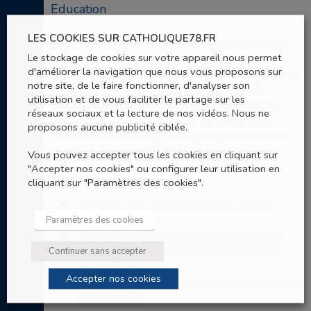
Education
LES COOKIES SUR CATHOLIQUE78.FR
L’éducation est une des expressions majeures du
Le stockage de cookies sur votre appareil nous permet
respect de la personne. Une éducation juste
d'améliorer la navigation que nous vous proposons sur
implique : la liberté et la responsabilité des parents,
notre site, de le faire fonctionner, d'analyser son
la transmission à tous des savoirs essentiels,
utilisation et de vous faciliter le partage sur les
l’attention spécifique à ceux qui rencontrent des
réseaux sociaux et la lecture de nos vidéos. Nous ne
difficultés scolaires, le respect de la liberté de
proposons aucune publicité ciblée.
conscience, des enseignements respectueux de la
dignité et de la beauté de la vie humaine.
Vous pouvez accepter tous les cookies en cliquant sur
"Accepter nos cookies" ou configurer leur utilisation en
Les documents
cliquant sur "Paramètres des cookies".
Lettre de Mgr Eric Aumonier aux grands
parents (2020)
Paramètres des cookies
Lettre pastorale de Mgr Eric Aumonier aux
chefs d’établissements de l’enseignement
Continuer sans accepter
privé (2017)
Accepter nos cookies
Manifeste de l’école catholique au service de la
nation (2012)