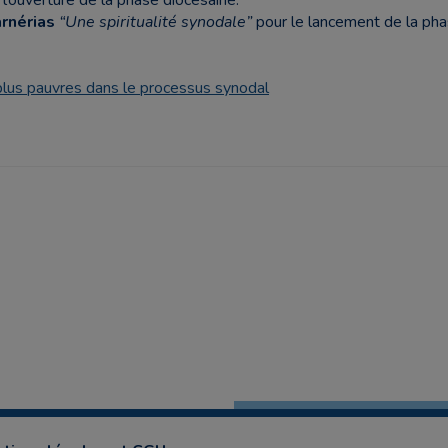
l’ouverture de la phase diocésaine.
rnérias
“Une spiritualité synodale”
pour le lancement de la phas
 plus pauvres dans le processus synodal