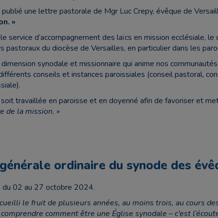
blié une lettre pastorale de Mgr Luc Crepy, évêque de Versaill
on. »
ec le service d’accompagnement des laïcs en mission ecclésiale, le 
s pastoraux du diocèse de Versailles, en particulier dans les paro
la dimension synodale et missionnaire qui anime nos communauté
férents conseils et instances paroissiales (conseil pastoral, conse
iale).
soit travaillée en paroisse et en doyenné afin de favoriser et me
ce de la mission.
»
générale ordinaire du synode des évê
 du 02 au 27 octobre 2024.
cueilli le fruit de plusieurs années, au moins trois, au cours
comprendre comment être une Église synodale – c’est l’écoute 