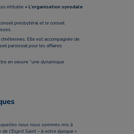
es intitulée
« L’organisation synodale
conseil presbytéral et le conseil
isses.
s chrétiennes. Elle est accompagnée de
il paroissial pour les affaires
ttre en oeuvre “
une dynamique
ques
 desquelles nous nous sommes mis à
de l’Esprit Saint – à notre époque
»