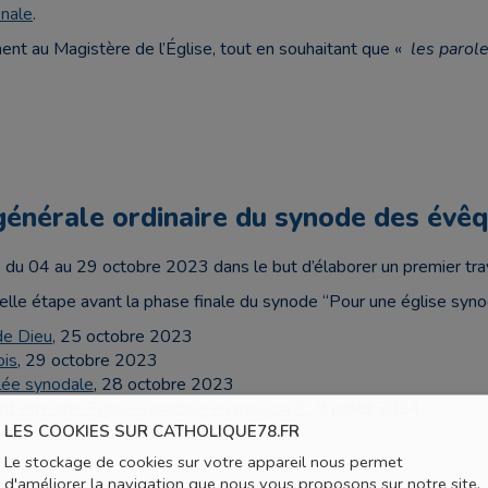
inale
.
ent au Magistère de l’Église, tout en souhaitant que «
les parol
énérale ordinaire du synode des évê
du 04 au 29 octobre 2023 dans le but d’élaborer un premier tra
uvelle étape avant la phase finale du synode “Pour une église syn
de Dieu
, 25 octobre 2023
ois
, 29 octobre 2023
lée synodale
, 28 octobre 2023
t être une Église synodale en mission ?
, 9 juillet 2024.
LES COOKIES SUR CATHOLIQUE78.FR
Le stockage de cookies sur votre appareil nous permet
d'améliorer la navigation que nous vous proposons sur notre site,