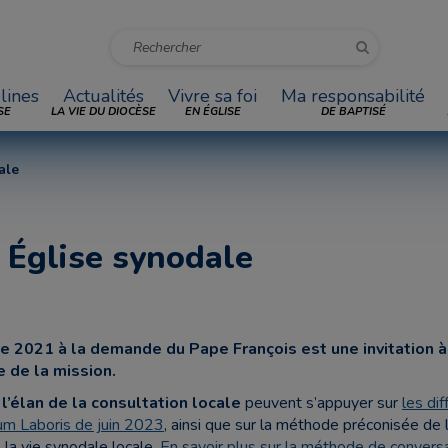
lines
Actualités
Vivre sa foi
Ma responsabilité
SE
LA VIE DU DIOCÈSE
EN ÉGLISE
DE BAPTISÉ
ale
 Église synodale
re 2021 à la demande du Pape François est une invitation à
e de la mission.
l’élan de la consultation locale
peuvent s’appuyer sur
les di
tum Laboris de juin 2023
, ainsi que sur la méthode préconisée de l
 la vie synodale locale.
En savoir plus sur la méthode de conversa