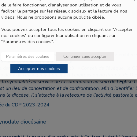
de le faire fonctionner, d'analyser son utilisation et de vous
faciliter le partage sur les réseaux sociaux et la lecture de nos
vidéos. Nous ne proposons aucune publicité ciblée.
Vous pouvez accepter tous les cookies en cliquant sur "Accepter
nos cookies" ou configurer leur utilisation en cliquant sur
 diocésain de Pastorale
"Paramètres des cookies".
 a été initié par Monseigneur Luc Crepy à la suite de l’assembl
Paramètres des cookies
Continuer sans accepter
sur la synodalité pour le diocèse.
s dans ses statuts du 12 mai 2023 : «
Conseil de l’évêque, le C
Accepter nos cookies
 défis de l’évangélisation. Il est l’expression du Peuple de Die
de la synodalité au service de la communion au sein de l’Eglise l
t un lieu de concertation et de confrontation, afin d’identifier 
le diocèse. Il s’attache à la relecture de l’activité pastorale 
année du CDP 2023-2024
nodale diocésaine