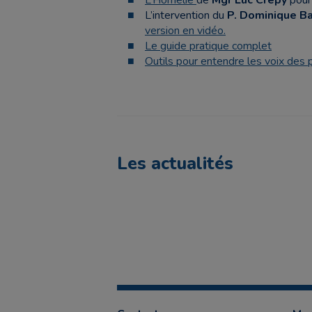
L’Homélie
de
Mgr Luc Crepy
pour 
L’intervention du
P. Dominique Ba
version en vidéo.
Le guide pratique complet
Outils pour entendre les voix des
Les actualités