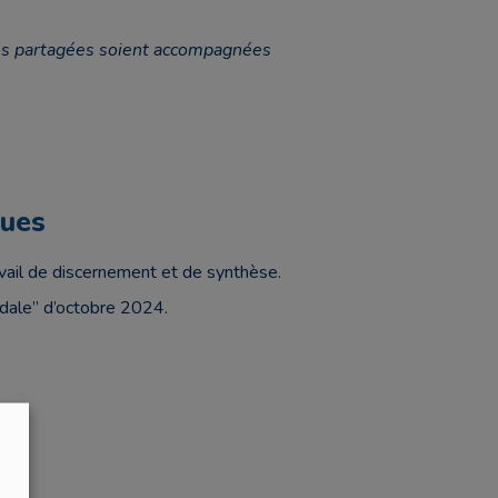
es partagées soient accompagnées
ques
vail de discernement et de synthèse.
odale” d’octobre 2024.