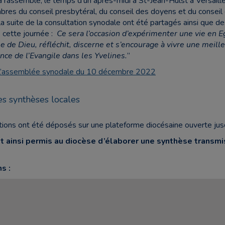
 a rassemblé, le temps d’un après-midi à St-Jean-Hulst à Versaill
res du conseil presbytéral, du conseil des doyens et du consei
la suite
de la consultation synodale ont été partagés ainsi que
de
e cette journée :
Ce sera l’occasion d’expérimenter une vie en Eg
ole de Dieu, réfléchit, discerne et s’encourage à vivre une meill
once de l’Evangile dans les Yvelines.
”
de l’assemblée synodale du 10 décembre 2022
s synthèses locales
tions ont été déposés sur une plateforme diocésaine ouverte ju
 et ainsi permis au diocèse d’élaborer une synthèse trans
s :