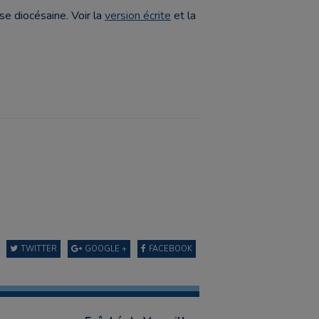
e diocésaine. Voir la
version écrite
et la
TWITTER
GOOGLE +
FACEBOOK