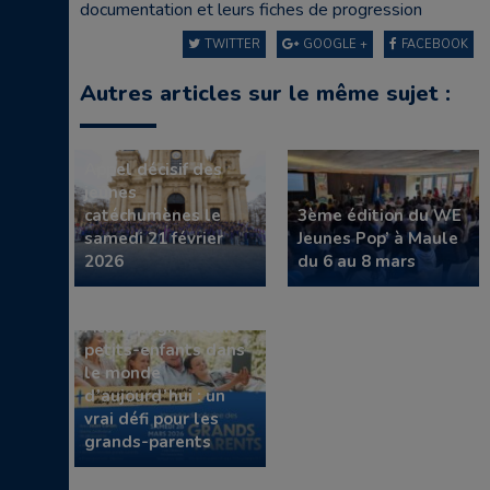
documentation et leurs fiches de progression
TWITTER
GOOGLE +
FACEBOOK
Autres articles sur le même sujet :
Appel décisif des
jeunes
catéchumènes le
3ème édition du WE
samedi 21 février
Jeunes Pop’ à Maule
2026
du 6 au 8 mars
Accompagner leurs
petits-enfants dans
le monde
d’aujourd’hui : un
vrai défi pour les
grands-parents