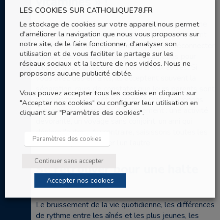
vitamines » !
LES COOKIES SUR CATHOLIQUE78.FR
Un week-end à deux en amoureux, un voyage, une
Le stockage de cookies sur votre appareil nous permet
d'améliorer la navigation que nous vous proposons sur
rencontre d’équipe de partage ou tout simplement
notre site, de le faire fonctionner, d'analyser son
un dîner en dehors de la maison pour se déconnecter
utilisation et de vous faciliter le partage sur les
du quotidien… Les idées ne manquent pas pour
réseaux sociaux et la lecture de nos vidéos. Nous ne
cultiver notre amour et le montrer aux autres. Si
proposons aucune publicité ciblée.
vous avez des enfants, ils acceptent souvent la
séparation, ravis de constater que leurs parents sont
Vous pouvez accepter tous les cookies en cliquant sur
toujours amoureux et désirent le rester ! Prenons
"Accepter nos cookies" ou configurer leur utilisation en
conscience des risques d’éloignement : une activité
cliquant sur "Paramètres des cookies".
dévorante, un voyage sans conjoint, un ami qui
dénigre l’autre… Au contraire, saisissons toutes les
Paramètres des cookies
occasions pour se fêter l’un l’autre.
Continuer sans accepter
Se retrouver pour une halte
en famille
Accepter nos cookies
Le bruissement de la vie quotidienne, les différences
de rythme entre les aînés et les plus jeunes, les