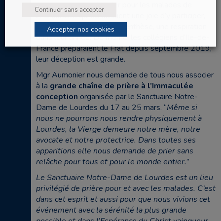
manquerons pas de prier pour les malades de
Continuer sans accepter
l’Hospitalité qui se faisaient une joie d’y participer,
pour certains c’est une parenthèse, une respiration
Accepter nos cookies
dans leur année. De même, les collégiens d’Ile-de-
France préparaient le Frat depuis septembre 2019,
leur déception est grande.
Mgr Aumonier nous demande de tous nous associer
à la
grande chaîne de prière à l’Immaculée
conception
organisée par le Sanctuaire Notre-
Dame de Lourdes du 17 au 25 mars. “
Même si
nous ne pourrons nous rendre physiquement à
Lourdes, la Vierge demeure notre mère, notre
avocate et notre protectrice. Dans toutes ses
apparitions elle nous demande de prier sans
relâche pour tous et pour le monde entier.
”
Le Sanctuaire Notre-Dame de Lourdes est un lieu
privilégié de prière pour et avec les malades. C’est
dans cet esprit et aussi pour que nous vivions cet
événement avec la sérénité la plus grande
possible et dans l’Espérance du Christ vainqueur