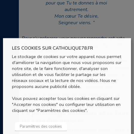
pour que Tu te donnes à moi
autrement.
Mon cœur Te désire,
Seigneur viens.
Pour s’y préparer, vous pouvez reprendre cet
acte
de communion spirituelle proposé par Mgr Centène,
LES COOKIES SUR CATHOLIQUE78.FR
évêque de Vannes
Le stockage de cookies sur votre appareil nous permet
Par ailleurs, Monseigneur Aumonier a demandé aux
d'améliorer la navigation que nous vous proposons sur
prêtres de se tenir dans les églises, d’être à l’écoute,
notre site, de le faire fonctionner, d'analyser son
confesser ceux qui le souhaitent et ouvrir largement
utilisation et de vous faciliter le partage sur les
réseaux sociaux et la lecture de nos vidéos. Nous ne
les horaires d’
adoration du Saint Sacrement
.
proposons aucune publicité ciblée.
“
L’adoration, c’est une prière continue dans
l’attente de la communion eucharistique
” a t’il
Vous pouvez accepter tous les cookies en cliquant sur
rappelé dans son message aux fidèles.
"Accepter nos cookies" ou configurer leur utilisation en
cliquant sur "Paramètres des cookies".
Le pèlerinage diocésain et le Frat
de Lourdes annulés
Paramètres des cookies
Ce pèlerinage est malheureusement annulé. Nous ne