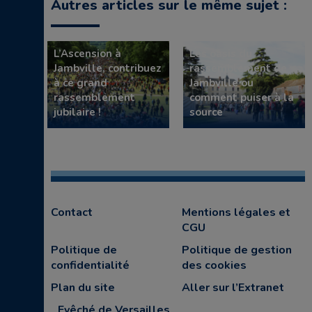
Autres articles sur le même sujet :
L’Ascension à
Les oasis du
Jambville, contribuez
rassemblement de
à ce grand
Jambville ou
rassemblement
comment puiser à la
jubilaire !
source
Contact
Mentions légales et
CGU
Politique de
Politique de gestion
confidentialité
des cookies
Plan du site
Aller sur l’Extranet
Evêché de Versailles