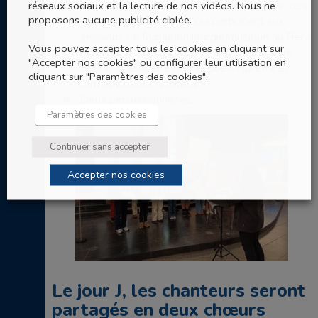
réseaux sociaux et la lecture de nos vidéos. Nous ne
l’ « orchestre de jeunes du Bec Hellouin », des
proposons aucune publicité ciblée.
jeunes instrumentistes qui participent aux
sessions de formation liturgie/musique au Bec-
Vous pouvez accepter tous les cookies en cliquant sur
Hellouin, animées chaque année par le père
"Accepter nos cookies" ou configurer leur utilisation en
Benoît Chevalier et Anne Guétin (prêtre et
cliquant sur "Paramètres des cookies".
formatrice des Yvelines) ;
Deux percussionnistes.
Paramètres des cookies
Continuer sans accepter
Accepter nos cookies
Le jour J, les chanteurs seront
partagés en deux chœurs