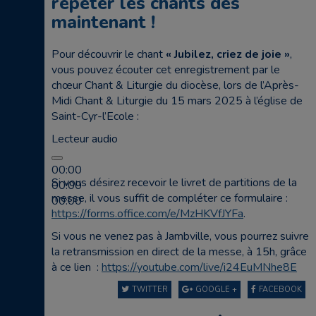
répéter les chants dès
maintenant !
Pour découvrir le chant
« Jubilez, criez de joie »
,
vous pouvez écouter cet enregistrement par le
chœur Chant & Liturgie du diocèse, lors de l’Après-
Midi Chant & Liturgie du 15 mars 2025 à l’église de
Saint-Cyr-l’Ecole :
Lecteur audio
00:00
Si vous désirez recevoir le livret de partitions de la
00:00
messe, il vous suffit de compléter ce formulaire :
00:00
https://forms.office.com/e/MzHKVfJYFa
.
Si vous ne venez pas à Jambville, vous pourrez suivre
la retransmission en direct de la messe, à 15h, grâce
à ce lien :
https://youtube.com/live/i24EuMNhe8E
TWITTER
GOOGLE +
FACEBOOK