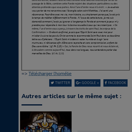
=>
Télécharger l’homélie
TWITTER
GOOGLE +
FACEBOOK
Autres articles sur le même sujet :