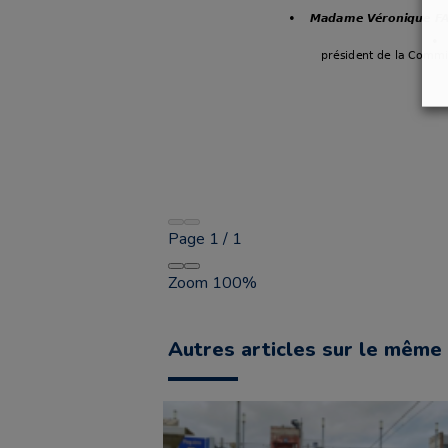
Page
1
/
1
Zoom
100%
Autres articles sur le même 