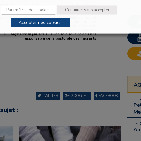
Paramètres des cookies
Continuer sans accepter
Accepter nos cookies
A
TWITTER
GOOGLE +
FACEBOOK
LE 
Pè
sujet :
Me
LE 
An