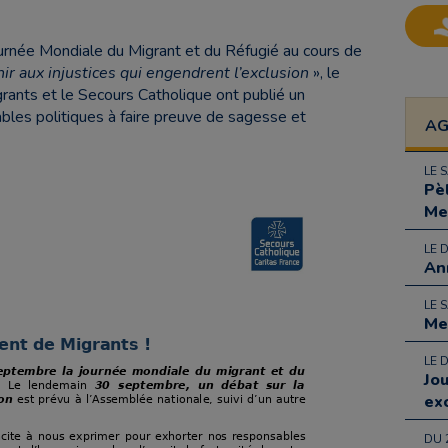
urnée Mondiale du Migrant et du Réfugié au cours de
ir aux injustices qui engendrent l’exclusion
», le
rants et le Secours Catholique ont publié un
les politiques à faire preuve de sagesse et
A
LE 
Pè
Me
LE 
An
LE 
Me
LE 
Jo
ex
DU 