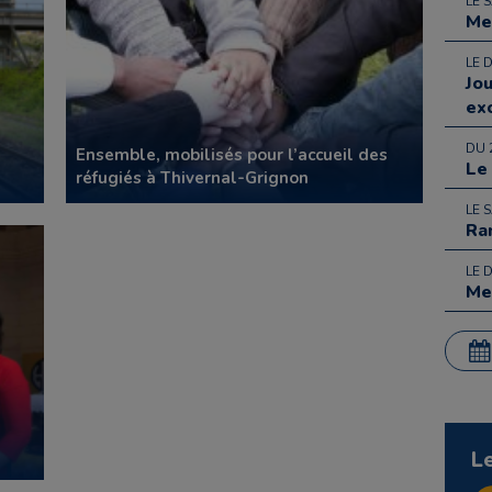
LE 
Me
LE 
Jo
ex
DU 
Ensemble, mobilisés pour l’accueil des
Le
réfugiés à Thivernal-Grignon
LE 
Ra
LE 
Me
L