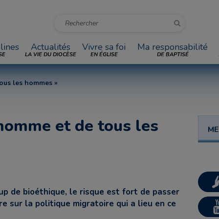
lines
Actualités
Vivre sa foi
Ma responsabilité
SE
LA VIE DU DIOCÈSE
EN ÉGLISE
DE BAPTISÉ
 tous les hommes »
t homme et de tous les
ME
p de bioéthique, le risque est fort de passer
 sur la politique migratoire qui a lieu en ce