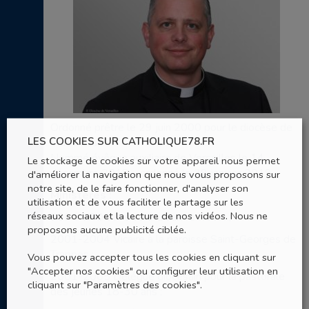
Ordonné prêtre le 29 juin 2000 pour le diocèse de
LES COOKIES SUR CATHOLIQUE78.FR
Versailles.
Nommé évêque auxiliaire de Versailles le 14
Le stockage de cookies sur votre appareil nous permet
décembre 2018 – ordonné le 29 janvier 2019.
d'améliorer la navigation que nous vous proposons sur
notre site, de le faire fonctionner, d'analyser son
Ministères :
utilisation et de vous faciliter le partage sur les
réseaux sociaux et la lecture de nos vidéos. Nous ne
2000-2001 Prêtre étudiant à Rome ;
proposons aucune publicité ciblée.
2001-2004 Vicaire à la paroisse Saint-Georges de
Trappes ;
Vous pouvez accepter tous les cookies en cliquant sur
"Accepter nos cookies" ou configurer leur utilisation en
2001-2005 Délégué diocésain pour la pastorale
cliquant sur "Paramètres des cookies".
des jeunes 18-30 ans ;