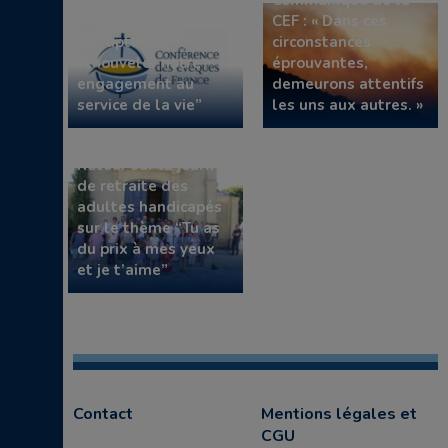
Communiqué de la
Communiqué de la
CEF “Face à un choix
CEF : « Dans ces
de rupture,
circonstances
renouveler notre
éprouvantes,
engagement au
demeurons attentifs
service de la vie”
les uns aux autres. »
Retour sur la journée
de retraite des
adultes handicapés
sur le thème “Tu as
du prix à mes yeux
et je t’aime”
Contact
Mentions légales et
CGU