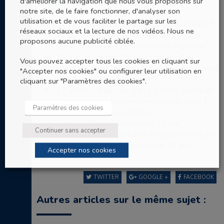
Dans les Yvelines
d'améliorer la navigation que nous vous proposons sur
notre site, de le faire fonctionner, d'analyser son
utilisation et de vous faciliter le partage sur les
27 juin, à partir de 21h : Un parcours immersif
réseaux sociaux et la lecture de nos vidéos. Nous ne
et spirituel éclairé à la bougie dans l’église
proposons aucune publicité ciblée.
Saint-Maclou de Conflans-Sainte-Honorine
28 juin : visite des 2 églises de Viroflay,
Vous pouvez accepter tous les cookies en cliquant sur
concert d’orgue aux bougies, soirée de louange
"Accepter nos cookies" ou configurer leur utilisation en
avec le groupe Exultate
cliquant sur "Paramètres des cookies".
27, 28 et 29 juin , de 21h à 22h30, chants et
lumières pour tous, chrétiens ou non, dans 3
Paramètres des cookies
églises du Pays Houdanais :
St-Pierre à Gressay le 27 juin
Continuer sans accepter
St-Pierre-aux-Liens à Orgerus le 28 juin
St-Martin à Bourdonné le 29 juin
Accepter nos cookies
TWITTER
GOOGLE +
FACEBOOK
Autres articles sur le même sujet :