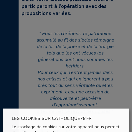
participeront à l’opération avec des
propositions variées.
Pour les chrétiens, le patrimoine
accumulé au fil des siècles témoigne
de la foi, de la prière et de la liturgie
tels que les ont vécues les
générations dont nous sommes les
héritiers.
Pour ceux qui n’entrent jamais dans
nos églises et qui en ignorent à peu
près tout du sens véritable qu’elles
expriment, c’est une occasion de
découverte et peut-être
d’approfondissement.
site internet de la Nuit des Eglises
LES COOKIES SUR CATHOLIQUE78.FR
Le stockage de cookies sur votre appareil nous permet