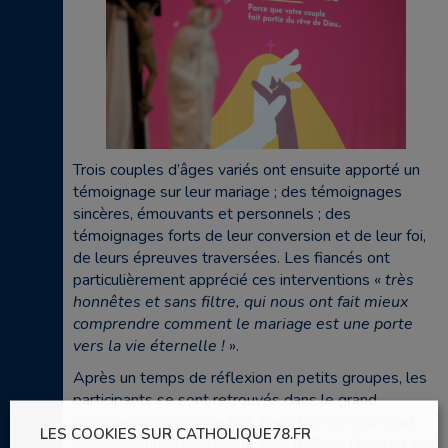
Trois couples d’âges variés ont ensuite apporté un
témoignage sur leur mariage ; des témoignages
sincères, émouvants et personnels ; des
témoignages forts de leur conversion et de leur foi,
de leurs épreuves traversées. Les fiancés ont
particulièrement apprécié ces interventions «
très
honnêtes et sans filtre, qui nous ont fait mieux
comprendre comment le mariage est une porte
vers la vie éternelle !
».
Après un temps de réflexion en petits groupes, les
participants se sont retrouvés dans le grand
réfectoire pour y déjeuner. Dans l’après-midi était
LES COOKIES SUR CATHOLIQUE78.FR
organisée une table ronde avec le Père Delort-Laval