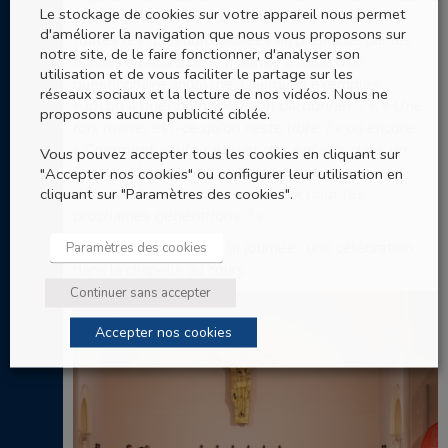
Le stockage de cookies sur votre appareil nous permet
et un couple. Ils se sont rendus disponibles pour
d'améliorer la navigation que nous vous proposons sur
toutes les questions posées au préalable par les
notre site, de le faire fonctionner, d'analyser son
fiancés au cours de la matinée à l’aide d’un
utilisation et de vous faciliter le partage sur les
questionnaire anonyme. Quelques exemples :
réseaux sociaux et la lecture de nos vidéos. Nous ne
«
Jusqu’à quel point peut-on pardonner ?
», «
Une
proposons aucune publicité ciblée.
fois marié, est-ce qu’on reste libre ?
» ou encore
«
Comment vouloir élever des enfants dans un
Vous pouvez accepter tous les cookies en cliquant sur
monde où la guerre et la crise climatique
"Accepter nos cookies" ou configurer leur utilisation en
cliquant sur "Paramètres des cookies".
dessinent un avenir peu radieux pour les
prochaines générations ?
».
Dernier temps fort de la journée : une célébration
Paramètres des cookies
dans la chapelle au cours
Continuer sans accepter
Accepter nos cookies