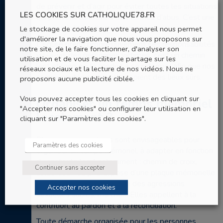
de prévenir et d’agir pour éviter toutes les situations
LES COOKIES SUR CATHOLIQUE78.FR
qui peuvent conduire à des formes d’abus. C’est une
responsabilité collective à avoir.
Le stockage de cookies sur votre appareil nous permet
d'améliorer la navigation que nous vous proposons sur
L’Église prend progressivement ses responsabilités
notre site, de le faire fonctionner, d'analyser son
vis-à-vis des personnes victimes, c’est un chemin
utilisation et de vous faciliter le partage sur les
lent et long qui la conduit à se réformer afin que nos
réseaux sociaux et la lecture de nos vidéos. Nous ne
communautés paroissiales soient des lieux sûrs.
proposons aucune publicité ciblée.
Vous pouvez accepter tous les cookies en cliquant sur
Organiser un temps mémoriel
"Accepter nos cookies" ou configurer leur utilisation en
localement ?
cliquant sur "Paramètres des cookies".
Plusieurs propositions sont envisageables pour
Paramètres des cookies
organiser un temps mémoriel, à adapter en fonction
du contexte local notamment : chemin de croix,
Continuer sans accepter
célébration de prière, pose d’une plaque mémorielle
en signe de reconnaissance des agressions
Accepter nos cookies
sexuelles subies, marche… Elles appellent à la
contrition, au pardon et à la réconciliation.
Toute démarche organisée pour les personnes