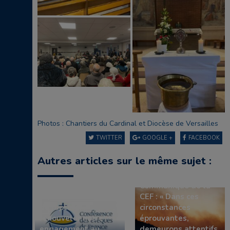
Photos : Chantiers du Cardinal et Diocèse de Versailles
TWITTER
GOOGLE +
FACEBOOK
Autres articles sur le même sujet :
Communiqué de la
Communiqué de la
CEF “Face à un choix
CEF : « Dans ces
de rupture,
circonstances
renouveler notre
éprouvantes,
engagement au
demeurons attentifs