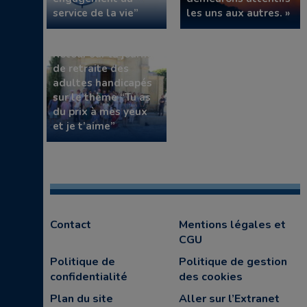
service de la vie”
les uns aux autres. »
Retour sur la journée
de retraite des
adultes handicapés
sur le thème “Tu as
du prix à mes yeux
et je t’aime”
Contact
Mentions légales et
CGU
Politique de
Politique de gestion
confidentialité
des cookies
Plan du site
Aller sur l’Extranet