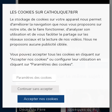
LES COOKIES SUR CATHOLIQUE78.FR
Le stockage de cookies sur votre appareil nous permet
d'améliorer la navigation que nous vous proposons sur
notre site, de le faire fonctionner, d'analyser son
utilisation et de vous faciliter le partage sur les
réseaux sociaux et la lecture de nos vidéos. Nous ne
proposons aucune publicité ciblée.
Vous pouvez accepter tous les cookies en cliquant sur
"Accepter nos cookies" ou configurer leur utilisation en
cliquant sur "Paramètres des cookies".
TWITTER
GOOGLE +
FACEBOOK
Autres articles sur le même sujet :
Paramètres des cookies
Continuer sans accepter
Accepter nos cookies
Célébration des
Décès du Père
obsèques du P.