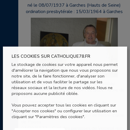
né le 08/07/1937 à Garches (Hauts de Seine)
ordination presbytérale : 15/03/1964 à Garches
LES COOKIES SUR CATHOLIQUE78.FR
Le stockage de cookies sur votre appareil nous permet
d'améliorer la navigation que nous vous proposons sur
notre site, de le faire fonctionner, d'analyser son
utilisation et de vous faciliter le partage sur les
01/09/1964 – Vicaire à la paroisse de Viroflay
réseaux sociaux et la lecture de nos vidéos. Nous ne
01/09/1966 – Aumônier adjoint au lycée Hoche de
proposons aucune publicité ciblée.
Versailles
01/09/1969 – Professeur au séminaire de
Vous pouvez accepter tous les cookies en cliquant sur
Montmagny (diocèse de Pontoise)
"Accepter nos cookies" ou configurer leur utilisation en
01/09/1972 – Equipe sacerdotale de Notre-Dame
cliquant sur "Paramètres des cookies".
de Poissy
01/09/1977 – Curé des paroisses de Verneuil-sur-