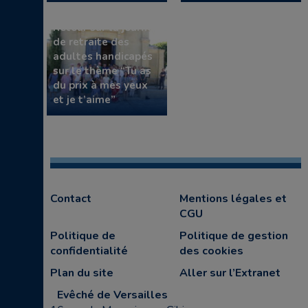
Retour sur la journée
de retraite des
adultes handicapés
sur le thème “Tu as
du prix à mes yeux
et je t’aime”
Contact
Mentions légales et
CGU
Politique de
Politique de gestion
confidentialité
des cookies
Plan du site
Aller sur l’Extranet
Evêché de Versailles