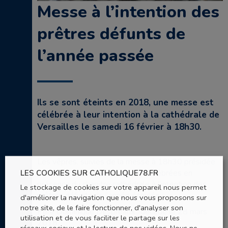
Messe à l’intention des
prêtres défunts de
l’année passée
Ils se sont éteints en 2018, une messe est
célébrée à leur intention à la cathédrale de
Versailles le samedi 16 février à 18h30.
Les vêpres, suivies de la messe à 18h30 présidée
par Mgr Bruno Valentin, seront célébrées en
LES COOKIES SUR CATHOLIQUE78.FR
présence du chapitre cathédrale à l’intention des
Le stockage de cookies sur votre appareil nous permet
prêtres défunts de l’année écoulée :
d'améliorer la navigation que nous vous proposons sur
notre site, de le faire fonctionner, d'analyser son
Père Dominique Despréaux : décédé le 28 mars
utilisation et de vous faciliter le partage sur les
2018,
réseaux sociaux et la lecture de nos vidéos. Nous ne