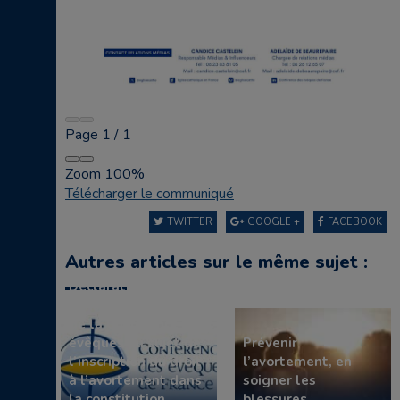
Page
1
/
1
Zoom
100%
Télécharger le communiqué
TWITTER
GOOGLE +
FACEBOOK
Autres articles sur le même sujet :
Déclaration du
Conseil permanent
de la Conférence des
évêques au sujet de
Prévenir
l’inscription du droit
l’avortement, en
à l’avortement dans
soigner les
la constitution
blessures