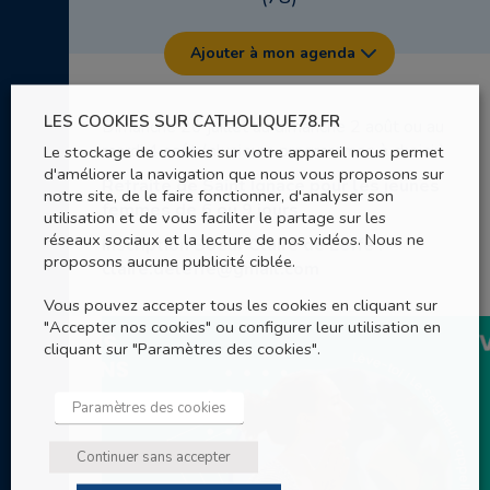
Ajouter à mon agenda
LES COOKIES SUR CATHOLIQUE78.FR
Dimanche 26 juillet au dimanche 2 août ou au
mardi 4 août
(plusieurs programmes à choisir)
Le stockage de cookies sur votre appareil nous permet
d'améliorer la navigation que nous vous proposons sur
Retraite de Saint Ignace pour les jeunes
notre site, de le faire fonctionner, d'analyser son
femmes de 6 ou 9 jours.
utilisation et de vous faciliter le partage sur les
réseaux sociaux et la lecture de nos vidéos. Nous ne
Inscription Soeur Claire de Leffe :
proposons aucune publicité ciblée.
claire.deleffe@gmail.com
Vous pouvez accepter tous les cookies en cliquant sur
"Accepter nos cookies" ou configurer leur utilisation en
cliquant sur "Paramètres des cookies".
Paramètres des cookies
Continuer sans accepter