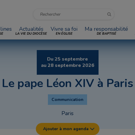
lines
Actualités
Vivre sa foi
Ma responsabilité
SE
LA VIE DU DIOCÈSE
EN ÉGLISE
DE BAPTISÉ
Du
25
septembre
au
28
septembre
2026
Le pape Léon XIV à Paris
Communication
Paris
Ajouter à mon agenda