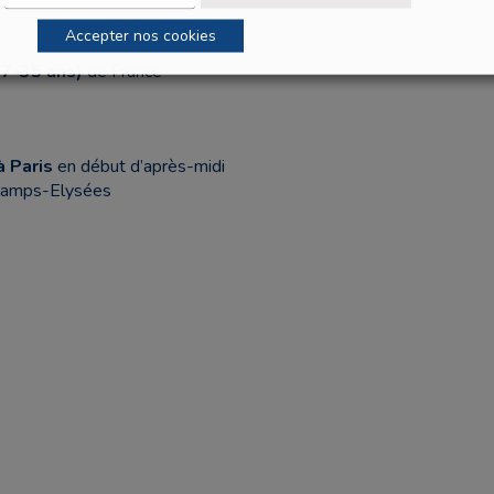
Accepter nos cookies
17-35 ans)
de France
à Paris
en début d’après-midi
Champs-Elysées