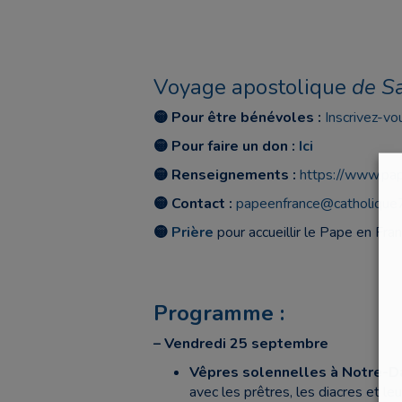
Voyage apostolique
de S
🟡
Pour être bénévoles :
Inscrivez-vou
🟡
Pour faire un don :
Ici
🟡
Renseignements :
https://www.pap
🟡 Contact :
papeenfrance@catholique7
🟡
Prière
pour accueillir le Pape en Fra
.
Programme :
– Vendredi 25 septembre
Vêpres solennelles à Notre-D
avec les prêtres, les diacres et l