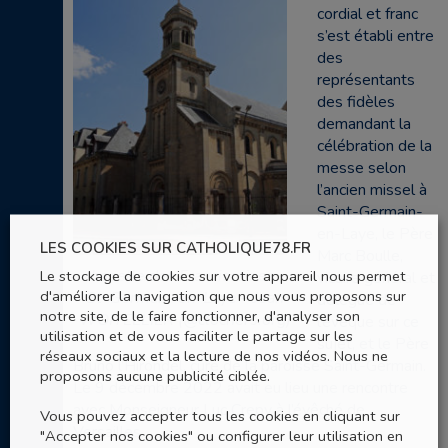
cordial et franc
s’est établi entre
des
représentants
des fidèles
demandant la
célébration de la
messe selon
l’ancien missel à
Saint-Germain-
en-Laye, le Père
LES COOKIES SUR CATHOLIQUE78.FR
Marc Boulle,
chapelle des Franciscaines –
Le stockage de cookies sur votre appareil nous permet
vicaire général et
d'améliorer la navigation que nous vous proposons sur
St-Germain-en-Laye – Jean
délégué de
notre site, de le faire fonctionner, d'analyser son
WOITELLIER (@clochers.org)
l’évêque sur ce
utilisation et de vous faciliter le partage sur les
sujet, et le Père
réseaux sociaux et la lecture de nos vidéos. Nous ne
Bruno l’Hirondel, curé de la paroisse Saint-Germain.
proposons aucune publicité ciblée.
Le 9 décembre 2022 avait eu lieu une rencontre
avec Monseigneur Luc Crepy à l’évêché de
Vous pouvez accepter tous les cookies en cliquant sur
Versailles.
"Accepter nos cookies" ou configurer leur utilisation en