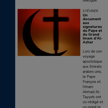
dialogue.
5 FÉVRIER
Un
document
aux
signatures
du Pape et
du Grand
Imam d’Al-
Azhar
Lors de son
voyage
apostolique
aux Emirats
arabes unis,
le Pape
François et
l’Imam
Ahmad Al-
Tayyeb ont
co-rédigé et
co-signé le