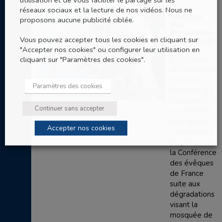
12 AVRIL
réseaux sociaux et la lecture de nos vidéos. Nous ne
Message
proposons aucune publicité ciblée.
aux
musulmans
Vous pouvez accepter tous les cookies en cliquant sur
des Yvelines
"Accepter nos cookies" ou configurer leur utilisation en
cliquant sur "Paramètres des cookies".
A l’occasion
de l’entrée en
Ramadan, ce
Paramètres des cookies
message aux
musulmans
Continuer sans accepter
des Yvelines
ainsi que le
Accepter nos cookies
communiqué
de presse de
la Conférence
des évêques
de France
suite aux
dégradations
visant la
mosquée de