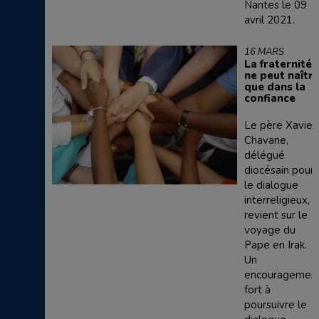
Nantes le 09
avril 2021.
16 MARS
La fraternité
ne peut naîtr
que dans la
confiance
Le père Xavier
Chavane,
délégué
diocésain pour
le dialogue
interreligieux,
revient sur le
voyage du
Pape en Irak.
Un
encouragemen
fort à
poursuivre le