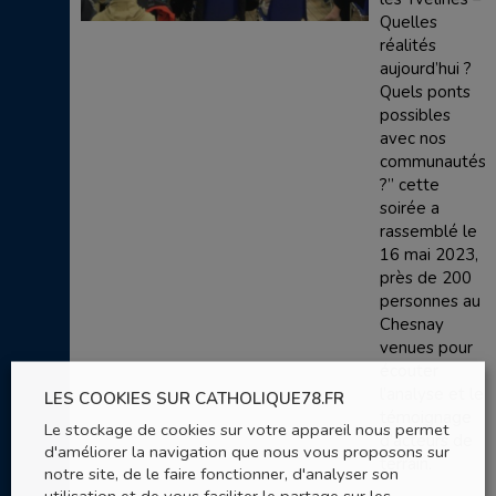
Quelles
réalités
aujourd’hui ?
Quels ponts
possibles
avec nos
communautés
?” cette
soirée a
rassemblé le
16 mai 2023,
près de 200
personnes au
Chesnay
venues pour
écouter
l’analyse et le
LES COOKIES SUR CATHOLIQUE78.FR
témoignage
Le stockage de cookies sur votre appareil nous permet
d’acteurs de
d'améliorer la navigation que nous vous proposons sur
terrain.
notre site, de le faire fonctionner, d'analyser son
utilisation et de vous faciliter le partage sur les