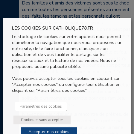
Des familles et amis des victimes sont sous le choc,
comme toutes les personnes présentes au moment
des faits, les témoins et les personnels qui ont
œuvré toute la nuit. Devant ces scènes
LES COOKIES SUR CATHOLIQUE78.FR
insoutenables, on ne comprend pas. L’on ne peut pas
comprendre un acte inhumain. Rien ne peut légitimer
Le stockage de cookies sur votre appareil nous permet
d'améliorer la navigation que nous vous proposons sur
la folie meurtrière, la barbarie.
notre site, de le faire fonctionner, d'analyser son
Devant un comportement incompréhensible et fou,
utilisation et de vous faciliter le partage sur les
les « pourquoi » ne trouvent pas de réponse. Qu’y
réseaux sociaux et la lecture de nos vidéos. Nous ne
a-t-il dans le cœur de l’homme pour qu’il soit porteur
proposons aucune publicité ciblée.
de mort ? Est-il fait pour aimer ou pour tuer ? Ces
Vous pouvez accepter tous les cookies en cliquant sur
moments tragiques ne doivent pas susciter
"Accepter nos cookies" ou configurer leur utilisation en
repliement sur soi, enfermement, discrimination et je
cliquant sur "Paramètres des cookies".
souhaite que personne ne puisse rester dans la
solitude d’un moment si terrible pour des familles,
des personnes choquées.
Paramètres des cookies
N’ayez pas peur d’aller à la rencontre de prêtres, de
Continuer sans accepter
personnes qui peuvent vous aider. Ne gardez pas
pour vous ce qui peut devenir la violence, la haine
Accepter nos cookies