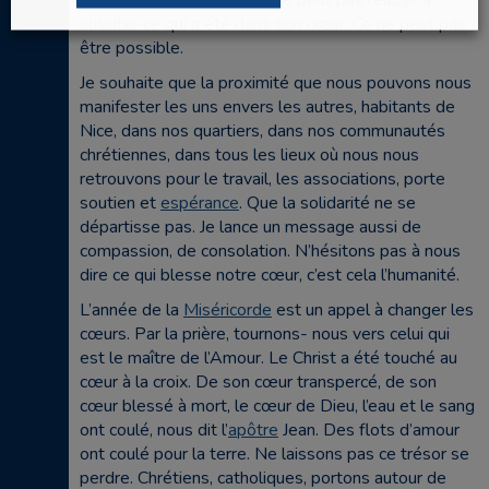
peut-être. Cet homme-là ne peut pas réussir à
susciter ce qui a été dans son cœur. Ce ne peut pas
être possible.
Je souhaite que la proximité que nous pouvons nous
manifester les uns envers les autres, habitants de
Nice, dans nos quartiers, dans nos communautés
chrétiennes, dans tous les lieux où nous nous
retrouvons pour le travail, les associations, porte
soutien et
espérance
. Que la solidarité ne se
départisse pas. Je lance un message aussi de
compassion, de consolation. N’hésitons pas à nous
dire ce qui blesse notre cœur, c’est cela l’humanité.
L’année de la
Miséricorde
est un appel à changer les
cœurs. Par la prière, tournons- nous vers celui qui
est le maître de l’Amour. Le Christ a été touché au
cœur à la croix. De son cœur transpercé, de son
cœur blessé à mort, le cœur de Dieu, l’eau et le sang
ont coulé, nous dit l’
apôtre
Jean. Des flots d’amour
ont coulé pour la terre. Ne laissons pas ce trésor se
perdre. Chrétiens, catholiques, portons autour de