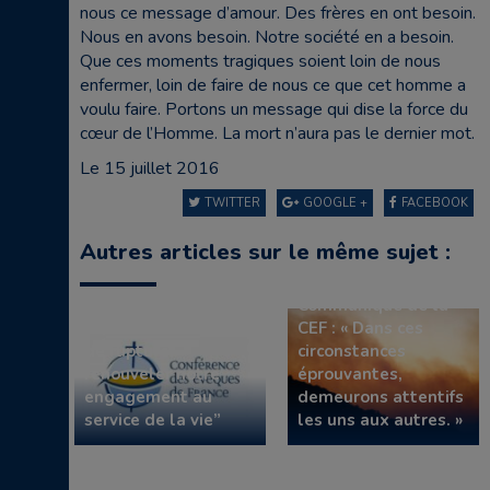
nous ce message d’amour. Des frères en ont besoin.
Nous en avons besoin. Notre société en a besoin.
Que ces moments tragiques soient loin de nous
enfermer, loin de faire de nous ce que cet homme a
voulu faire. Portons un message qui dise la force du
cœur de l’Homme. La mort n’aura pas le dernier mot.
Le 15 juillet 2016
TWITTER
GOOGLE +
FACEBOOK
Autres articles sur le même sujet :
Communiqué de la
Communiqué de la
CEF “Face à un choix
CEF : « Dans ces
de rupture,
circonstances
renouveler notre
éprouvantes,
engagement au
demeurons attentifs
service de la vie”
les uns aux autres. »
Fraternité Saint Pie
X : communiqué de