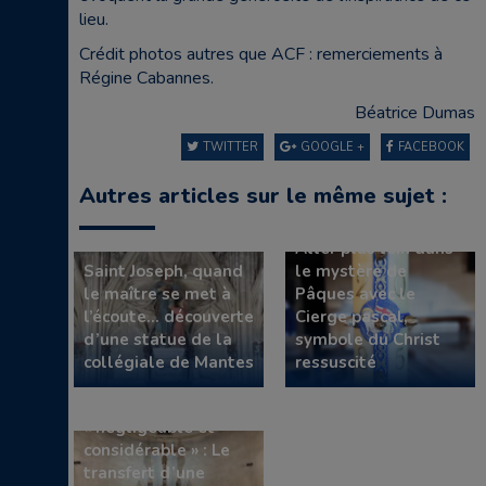
lieu.
Crédit photos autres que ACF : remerciements à
Régine Cabannes.
Béatrice Dumas
TWITTER
GOOGLE +
FACEBOOK
Autres articles sur le même sujet :
Aller plus loin dans
Saint Joseph, quand
le mystère de
le maître se met à
Pâques avec le
l’écoute… découverte
Cierge pascal,
d’une statue de la
symbole du Christ
collégiale de Mantes
ressuscité
Un événement
« négligeable et
considérable » : Le
transfert d’une