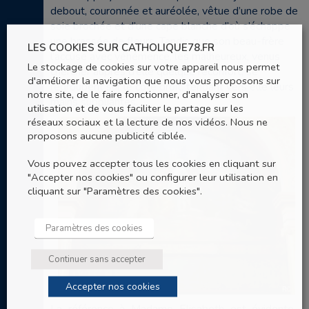
debout, couronnée et auréolée, vêtue d’une robe de
soie brochée et d’une cape blanche d’où s’échappe
une brassée de fleurs. Tandis que son beau-frère
LES COOKIES SUR CATHOLIQUE78.FR
l’accuse avec véhémence, les malheureux, venus
Le stockage de cookies sur votre appareil nous permet
chercher auprès d’elle quelque réconfort, se
d'améliorer la navigation que nous vous proposons sur
regroupent sur le côté droit, tendant vers elle leurs
notre site, de le faire fonctionner, d'analyser son
mains suppliantes.
utilisation et de vous faciliter le partage sur les
réseaux sociaux et la lecture de nos vidéos. Nous ne
proposons aucune publicité ciblée.
Vous pouvez accepter tous les cookies en cliquant sur
"Accepter nos cookies" ou configurer leur utilisation en
cliquant sur "Paramètres des cookies".
Paramètres des cookies
Continuer sans accepter
Accepter nos cookies