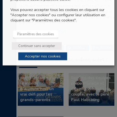
librement consenti, publiquement affirmé, ouverte à
la vie, éducatrice de ses membres, cellule de base
Vous pouvez accepter tous les cookies en cliquant sur
de la société, source du bien-être de la personne et
"Accepter nos cookies" ou configurer leur utilisation en
de la société. (Charte des Droits de la Famille, Saint-
cliquant sur "Paramètres des cookies".
Siège—1983)
Site internet AFC Yvelines
Paramètres des cookies
Continuer sans accepter
TWITTER
GOOGLE +
FACEBOOK
Accepter nos cookies
Autres articles sur le même sujet :
Accompagner leurs
petits-enfants dans
Rentrée des équipes
le monde
prépa mariage et
d’aujourd’hui : un
des mouvements de
vrai défi pour les
couple, avec le père
grands-parents
Paul Habsburg