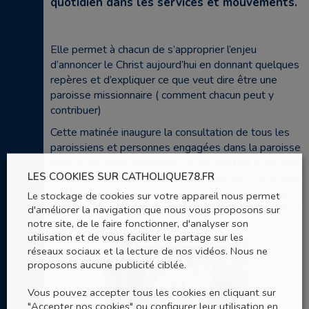
quotidien dans les services et mouvements.
Elle permet à chacun de s’approprier l’enjeu
d’annoncer le Christ aujourd’hui en donnant quelques
repères et d’expliquer ce que veut dire être une
paroisse missionnaire ( comment chacun peut y
contribuer)
Cette matinée inaugure la consultation de tous les
paroissiens et personnes engagées dans la paroisse
pour qu’en priant ensemble, en se mettant à l’écoute
LES COOKIES SUR CATHOLIQUE78.FR
de l’Esprit, en échangeant autour d’extraits de la Joie
de l’Evangile, ils partagent sur la vie de la paroisse
Le stockage de cookies sur votre appareil nous permet
ou de leur équipe et deviennent force de proposition
d'améliorer la navigation que nous vous proposons sur
pour sa transformation missionnaire.
notre site, de le faire fonctionner, d'analyser son
utilisation et de vous faciliter le partage sur les
réseaux sociaux et la lecture de nos vidéos. Nous ne
proposons aucune publicité ciblée.
Vous pouvez accepter tous les cookies en cliquant sur
"Accepter nos cookies" ou configurer leur utilisation en