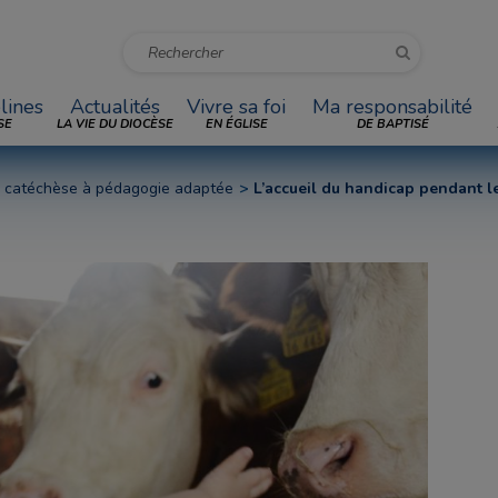
lines
Actualités
Vivre sa foi
Ma responsabilité
SE
LA VIE DU DIOCÈSE
EN ÉGLISE
DE BAPTISÉ
: catéchèse à pédagogie adaptée
L’accueil du handicap pendant l