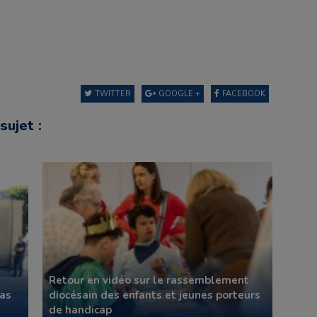
TWITTER
GOOGLE +
FACEBOOK
sujet :
Retour en vidéo sur le rassemblement
 as
diocésain des enfants et jeunes porteurs
de handicap