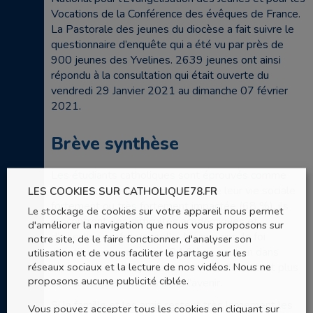
Vocations de la Conférence des évêques de France.
La Pastorale des jeunes du diocèse a fait suivre le
questionnaire d’enquête qui a été vu par près de
900 jeunes des Yvelines. 2639 jeunes ont ainsi
répondu à la consultation qui était ouverte du
vendredi 29 Janvier 2021 au dimanche 07 février
2021.
Brève synthèse
Les étudiants catholiques sont éprouvés comme
tous ceux de leur génération. Outre leur vie sociale
LES COOKIES SUR CATHOLIQUE78.FR
fortement ou très fortement impactée (68 %), ils
Le stockage de cookies sur votre appareil nous permet
rencontrent des difficultés académiques et
d'améliorer la navigation que nous vous proposons sur
d’insertion professionnelle. Néanmoins, la foi
notre site, de le faire fonctionner, d'analyser son
constitue unanimement (94 %) un soutien dans
utilisation et de vous faciliter le partage sur les
réseaux sociaux et la lecture de nos vidéos. Nous ne
l’épreuve pour les jeunes consultés. Ils restent plus
proposons aucune publicité ciblée.
confiants que défiants dans l’avenir.
Si la famille et les amis restent très largement les
Vous pouvez accepter tous les cookies en cliquant sur