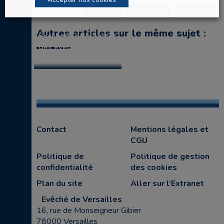
TWITTER
GOOGLE +
FACEBOOK
Les conclusions de
Autres articles sur le même sujet :
l’assemblée plénière
des évêques de
France de mars 2021
Contact
Mentions légales et
CGU
Politique de
Politique de gestion
confidentialité
des cookies
Plan du site
Aller sur l’Extranet
Evêché de Versailles
16, rue de Monseigneur Gibier
78000 Versailles