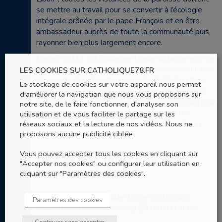
se mettre au travail pour se convertir à l’écologie
intégrale prônée par le pape François et en être
ambassadeur auprès de toute la communauté puis
rayonner bien plus largement encore.
L’année 2022 est également celle du lancement de
plusieurs
déclinaisons
du label
,
chacune avec un éco-
LES COOKIES SUR CATHOLIQUE78.FR
diagnostic et un fonctionnement adapté à un type
Le stockage de cookies sur votre appareil nous permet
particulier de structure : associations, monastères,
d'améliorer la navigation que nous vous proposons sur
congrégations apostoliques ainsi qu’un parcours pour
notre site, de le faire fonctionner, d'analyser son
les familles, et aussi une déclinaison pour les
utilisation et de vous faciliter le partage sur les
réseaux sociaux et la lecture de nos vidéos. Nous ne
groupes d’ados, Pollen d’Église verte, lancée en
proposons aucune publicité ciblée.
2021.
Vous pouvez accepter tous les cookies en cliquant sur
Une greffe qui a pris dans
"Accepter nos cookies" ou configurer leur utilisation en
notre diocèse
cliquant sur "Paramètres des cookies".
Dans les Yvelines, le label Eglise Verte a pris
Paramètres des cookies
vraiment son essor avec déjà 20 communautés
labellisées Eglise verte.