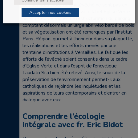
Continuer sans accepter
Les services diocésains à l’évêché ne sont pas en
reste et ont obtenu eux aussi le label Eglise Verte
Accepter nos cookies
niveau ‘Cep de Vigne’. La restructuration du parking
comptant désormais un large abri vélo bardé de bois
et sa végétalisation ont été remarqués par l’Institut
Paris-Région, qui met à l’honneur dans sa plaquette,
les réalisations et les efforts menés par une
trentaine d’institutions à Versailles. Le fait que les
efforts de l’évêché soient consentis dans le cadre
d’Eglise Verte et dans l’esprit de l’encyclique
Laudato Si a bien été relevé. Ainsi, le souci de la
préservation de l’environnement permet-il aux
catholiques de rejoindre les inquiétudes et les
aspirations de leurs contemporains et d’entrer en
dialogue avec eux.
Comprendre l’écologie
intégrale avec fr. Eric Bidot