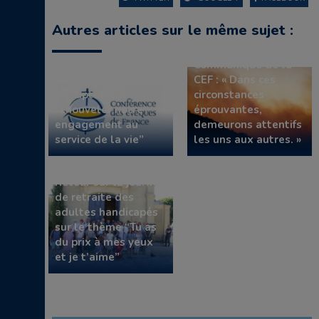
Autres articles sur le même sujet :
Communiqué de la
Communiqué de la
CEF “Face à un choix
CEF : « Dans ces
de rupture,
circonstances
renouveler notre
éprouvantes,
engagement au
demeurons attentifs
service de la vie”
les uns aux autres. »
Retour sur la journée
de retraite des
adultes handicapés
sur le thème “Tu as
du prix à mes yeux
et je t’aime”