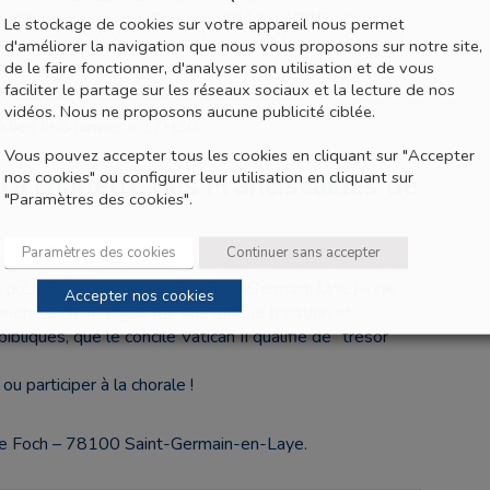
du Chanoine Gaston Roussel (1913 – 1985). C’est lui
Le stockage de cookies sur votre appareil nous permet
 puisse être célébrée régulièrement à la chapelle royale
d'améliorer la navigation que nous vous proposons sur notre site,
acrée, il participa activement la redécouverte du
de le faire fonctionner, d'analyser son utilisation et de vous
faciliter le partage sur les réseaux sociaux et la lecture de nos
ue.
En savoir plus sur le Chanoine Roussel
vidéos. Nous ne proposons aucune publicité ciblée.
lieu le 8 janvier à 17H30.
Vous pouvez accepter tous les cookies en cliquant sur "Accepter
nos cookies" ou configurer leur utilisation en cliquant sur
la chapelle des Franciscaines de
"Paramètres des cookies".
Paramètres des cookies
Continuer sans accepter
ée à 10h, tous les dimanches (hors vacances scolaires)
es prêtres de la paroisse de Saint-Germain. Une jeune
Accepter nos cookies
orien, ce chant légué par une longue tradition et
liques, que le concile Vatican II qualifie de “trésor
 participer à la chorale !
nue Foch – 78100 Saint-Germain-en-Laye.