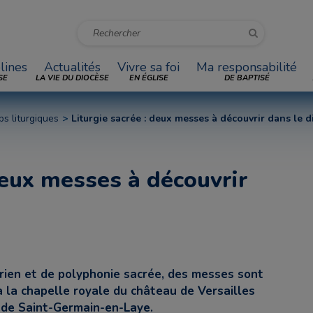
lines
Actualités
Vivre sa foi
Ma responsabilité
SE
LA VIE DU DIOCÈSE
EN ÉGLISE
DE BAPTISÉ
ps liturgiques
Liturgie sacrée : deux messes à découvrir dans le 
deux messes à découvrir
rien et de polyphonie sacrée, des messes sont
à la chapelle royale du château de Versailles
s de Saint-Germain-en-Laye.