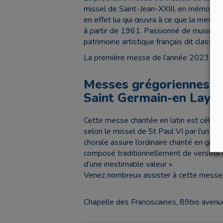
missel de Saint-Jean-XXIII, en mémoire 
en effet lui qui œuvra à ce que la messe
à partir de 1961. Passionné de musique s
patrimoine artistique français dit classiq
La première messe de l’année 2023 aura 
Messes grégoriennes à 
Saint Germain-en Laye
Cette messe chantée en latin est célébr
selon le missel de St Paul VI par l’un d
chorale assure l’ordinaire chanté en grég
composé traditionnellement de versets bib
d’une inestimable valeur ».
Venez nombreux assister à cette messe ou
Chapelle des Franciscaines, 89bis ave