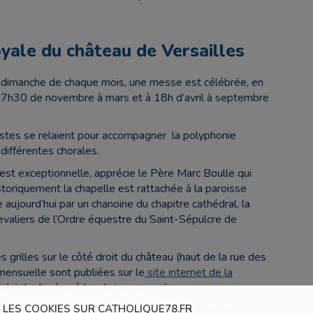
yale du château de Versailles
r dimanche de chaque mois, une messe est célébrée, en
à 17h30 de novembre à mars et à 18h d’avril à septembre
stes se relaient pour accompagner la polyphonie
différentes chorales.
 est exceptionnelle, apprécie le Père Marc Boulle qui
toriquement la chapelle est rattachée à la paroisse
aujourd’hui par un chanoine du chapitre cathédral, la
evaliers de l’Ordre équestre du Saint-Sépulcre de
es grilles sur le côté droit du château (haut de la rue des
ensuelle sont publiées sur le
site internet de la
elui du diocèse à la rubrique agenda.
LES COOKIES SUR CATHOLIQUE78.FR
 décembre 2022 à 17h30, exceptionnellement selon le