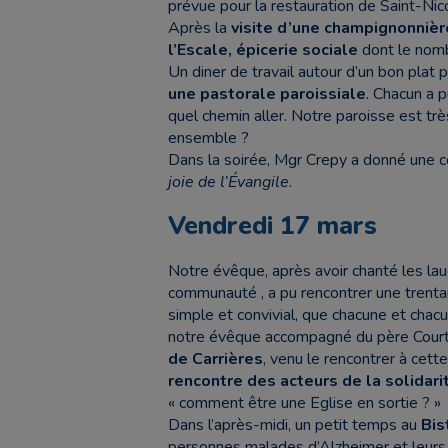
prévue pour la restauration de Saint-Nic
Après la
visite d’une champignonnièr
l’Escale, épicerie sociale
dont le nomb
Un diner de travail autour d’un bon plat 
une pastorale paroissiale
. Chacun a p
quel chemin aller. Notre paroisse est t
ensemble ?
Dans la soirée, Mgr Crepy a donné une c
joie de l’Évangile
.
Vendredi 17 mars
Notre évêque, après avoir chanté les lau
communauté , a pu rencontrer une trentai
simple et convivial, que chacune et chac
notre évêque accompagné du père Court
de Carrières
, venu le rencontrer à cett
rencontre des acteurs de la solidarit
« comment être une Eglise en sortie ? »
Dans l’après-midi, un petit temps au
Bis
personnes malades d’Alzheimer et leurs 