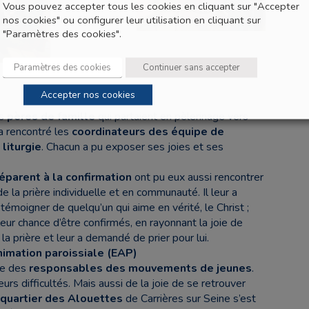
Vous pouvez accepter tous les cookies en cliquant sur "Accepter
nos cookies" ou configurer leur utilisation en cliquant sur
"Paramètres des cookies".
Paramètres des cookies
Continuer sans accepter
Accepter nos cookies
es
pères de famille
qui partaient en pèlerinage vers
a rencontré les
coordinateurs des équipe de
liturgie
. Chacun a pu exposer ses joies et ses
réparent à la confirmation
ont pu eux aussi rencontrer
de la prière individuelle et en communauté. Il leur a
moigner de quelqu’un qui aime en vérité, le Christ ;
ur chance d’être confirmés, en rayonnant la joie de
 la prière et leur a demandé de prier pour lui.
nimation paroissiale (EAP)
re des
responsables des mouvements de jeunes
.
leurs difficultés. Mais aussi de la joie de se retrouver
 quartier des Alouettes
de Carrières sur Seine s’est