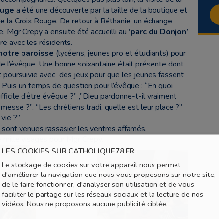
ouge
a été une découverte par la taille de la boutique et
de la Croix Rouge. De retour à Béthanie, un échange
e. Mgr Crepy a ensuite été accueilli au
‘parc du Donjon’
re avec les résidents.
notre paroisse
(lycéens, jeunes pro et étudiants) pour
e l’évêque. Une bonne soixantaine était présente dont
t poursuivie avec des jeux pour que les jeunes fassent
 Puis un temps de question pour l’évêque : “En quoi
ifficile d’être évêque ?” ,”Dieu pardonne-t-il vraiment
messe ?”, “Les chrétiens tradi, quelle est leur place ?”
vie ?”
 sont venues rassasier les ventres affamés.
e mille visages pour Mgr Crepy.
LES COOKIES SUR CATHOLIQUE78.FR
Le stockage de cookies sur votre appareil nous permet
d'améliorer la navigation que nous vous proposons sur notre site,
de le faire fonctionner, d'analyser son utilisation et de vous
faciliter le partage sur les réseaux sociaux et la lecture de nos
vidéos. Nous ne proposons aucune publicité ciblée.