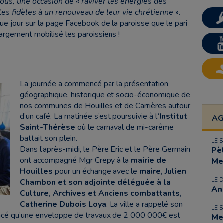
ous, une occasion de
«
raviver les énergies des
s les fidèles à un renouveau de leur vie chrétienne
».
que jour sur la page Facebook de la paroisse que le pari
 largement mobilisé les paroissiens !
La journée a commencé par la présentation
géographique, historique et socio-économique de
nos communes de Houilles et de Carrières autour
d’un café. La matinée s’est poursuivie à l
‘Institut
A
Saint-Thérèse
où le carnaval de mi-carême
battait son plein.
LE 
Dans l’après-midi, le Père Eric et le Père Germain
Pè
ont accompagné Mgr Crepy à la
mairie de
Me
Houilles
pour un échange avec le
maire, Julien
LE 
Chambon et son adjointe déléguée à la
An
Culture, Archives et Anciens combattants,
Catherine Dubois Loya
. La ville a rappelé son
LE 
oncé qu’une enveloppe de travaux de 2 000 000€ est
Me