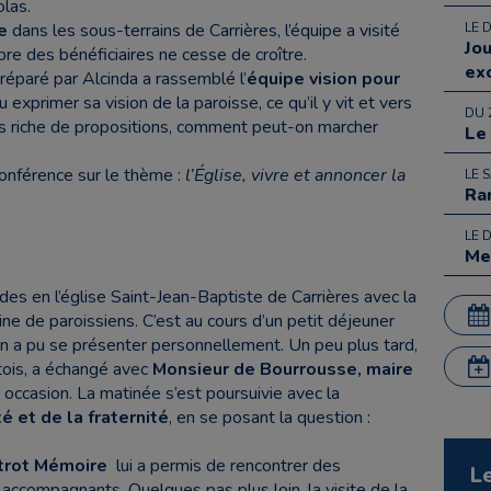
olas.
e
dans les sous-terrains de Carrières, l’équipe a visité
LE 
Jo
re des bénéficiaires ne cesse de croître.
ex
préparé par Alcinda a rassemblé l’
équipe vision pour
u exprimer sa vision de la paroisse, ce qu’il y vit et vers
DU 
rès riche de propositions, comment peut-on marcher
Le
onférence sur le thème :
l’Église, vivre et annoncer la
LE 
Ra
LE 
Me
des en l’église Saint-Jean-Baptiste de Carrières avec la
ne de paroissiens. C’est au cours d’un petit déjeuner
un a pu se présenter personnellement. Un peu plus tard,
ois, a échangé avec
Monsieur de Bourrousse,
maire
e occasion. La matinée s’est poursuivie avec la
é et de la fraternité
, en se posant la question :
trot Mémoire
lui a permis de rencontrer des
L
accompagnants. Quelques pas plus loin, la visite de la