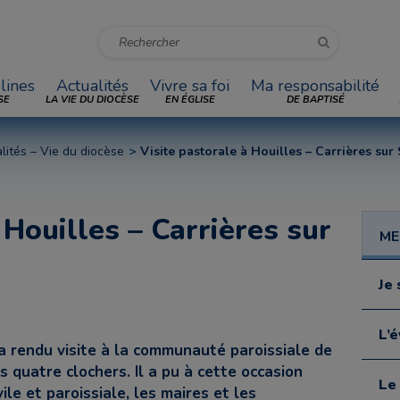
lines
Actualités
Vivre sa foi
Ma responsabilité
SE
LA VIE DU DIOCÈSE
EN ÉGLISE
DE BAPTISÉ
lités – Vie du diocèse
Visite pastorale à Houilles – Carrières sur
 Houilles – Carrières sur
ME
Je 
L’
 rendu visite à la communauté paroissiale de
s quatre clochers. Il a pu à cette occasion
Le
ile et paroissiale, les maires et les