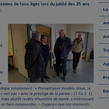
ssiens de tous âges lors du jubilé des 25 ans
Le
.
Act
é
An
e
et
Tr
Ag
le
Pré
re
indique simplement :
«
Prenant pour modèle Jésus, le
Em
s non pas « avec le prestige de la parole » (1 Co 2, 1),
, mais plutôt revêtu d’humilité de bonté, s’intéressant
e se faire comprendre.
»
Gageons que ces moments