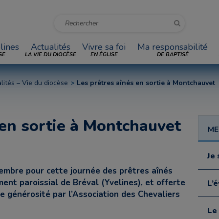
lines
Actualités
Vivre sa foi
Ma responsabilité
SE
LA VIE DU DIOCÈSE
EN ÉGLISE
DE BAPTISÉ
lités – Vie du diocèse
Les prêtres aînés en sortie à Montchauvet
 en sortie à Montchauvet
ME
Je 
ovembre pour cette journée des prêtres aînés
nt paroissial de Bréval (Yvelines), et offerte
L’
e générosité par l’Association des Chevaliers
Le