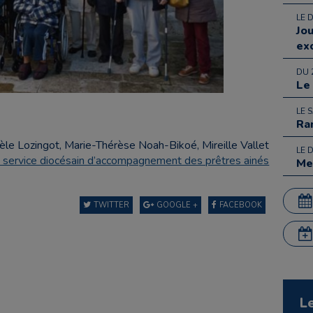
LE 
Jo
ex
DU 
Le
LE 
Ra
le Lozingot, Marie-Thérèse Noah-Bikoé, Mireille Vallet
LE 
e service diocésain d’accompagnement des prêtres ainés
Me
TWITTER
GOOGLE +
FACEBOOK
L