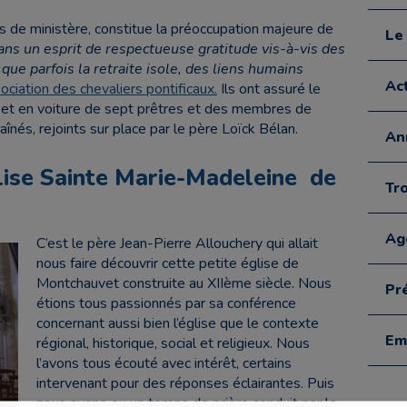
us de ministère, constitue la préoccupation majeure de
Le
ns un esprit de respectueuse gratitude vis-à-vis des
que parfois la retraite isole, des liens humains
Act
sociation des chevaliers pontificaux.
Ils ont assuré le
s et en voiture de sept prêtres et des membres de
nés, rejoints sur place par le père Loïck Bélan.
An
glise Sainte Marie-Madeleine de
Tr
Ag
C’est le père Jean-Pierre Allouchery qui allait
nous faire découvrir cette petite église de
Montchauvet construite au XIIème siècle. Nous
Pré
étions tous passionnés par sa conférence
concernant aussi bien l’église que le contexte
Em
régional, historique, social et religieux. Nous
l’avons tous écouté avec intérêt, certains
intervenant pour des réponses éclairantes. Puis
nous avons eu un temps de prière conduit par le