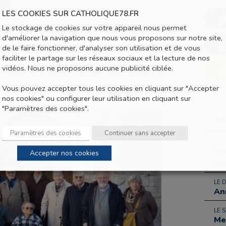
Père Loïck Bélan.
LES COOKIES SUR CATHOLIQUE78.FR
uner dans un restaurant à deux pas de l’église où le
Le stockage de cookies sur votre appareil nous permet
 paroissial de Bréval, nous a rejoints. Retour toujours
d'améliorer la navigation que nous vous proposons sur notre site,
à proximité du nymphée gallo-romain près de Septeuil,
de le faire fonctionner, d'analyser son utilisation et de vous
faciliter le partage sur les réseaux sociaux et la lecture de nos
vidéos. Nous ne proposons aucune publicité ciblée.
Ozanam, tous heureux de cette belle journée de
ci à nos deux chevaliers pontificaux qui nous
Vous pouvez accepter tous les cookies en cliquant sur "Accepter
nos cookies" ou configurer leur utilisation en cliquant sur
"Paramètres des cookies".
A
Paramètres des cookies
Continuer sans accepter
LE 
Pè
Accepter nos cookies
Me
LE 
An
LE 
Me