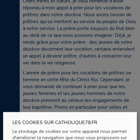
Chers frères et sœurs, je vous remercie d’avoir
répondu à mon appel à prier pour les vocations de
prêtres dans notre diocèse. Nous avons besoin de
prêtres qui se mettent au service du peuple de Dieu,
à notre service. La prière porte toujours du fruit bien
au-delà de ce que nous pouvons imaginer. Déjà, je
rends grâce pour votre prière : des jeunes de notre
diocèse discernent leur vocation, certains entendent
un appel à devenir prêtre, d’autres à consacrer leur
vie dans la vie religieuse.
L’année de prière pour les vocations de prêtres se
termine en cette fête du Christ Roi. Cependant, je
vous demande de continuer à prier pour que les
jeunes femmes et les jeunes hommes de notre
diocèse prennent au sérieux les engagements de
leur baptême. Prions en particulier pour celles et
ceux qui entendent l’appel du Seigneur à devenir
consacré(e) ou prêtre, afin qu’ils y répondent avec
LES COOKIES SUR CATHOLIQUE78.FR
confiance et prennent part avec générosité à la vie
Le stockage de cookies sur votre appareil nous permet
de l’Eglise et du monde.
d'améliorer la navigation que nous vous proposons sur