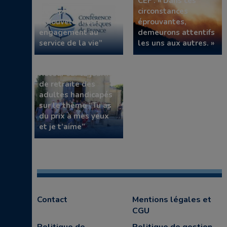
CEF “Face à un choix
CEF : « Dans ces
de rupture,
circonstances
renouveler notre
éprouvantes,
engagement au
demeurons attentifs
service de la vie”
les uns aux autres. »
Retour sur la journée
de retraite des
adultes handicapés
sur le thème “Tu as
du prix à mes yeux
et je t’aime”
Contact
Mentions légales et
CGU