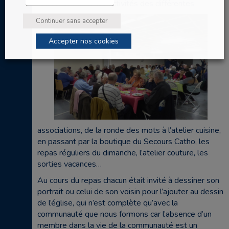
retrouvent dans les activités des différentes
Continuer sans accepter
Accepter nos cookies
associations, de la ronde des mots à l’atelier cuisine,
en passant par la boutique du Secours Catho, les
repas réguliers du dimanche, l’atelier couture, les
sorties vacances…
Au cours du repas chacun était invité à dessiner son
portrait ou celui de son voisin pour l’ajouter au dessin
de l’église, qui n’est complète qu’avec la
communauté que nous formons car l’absence d’un
membre dans la vie de la communauté est un