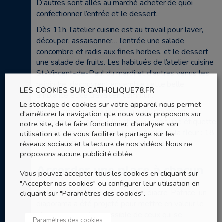
D’autres sont allés au marché acheter de quoi
confectionner l’entrée et le dessert.
Dès 11h, l’atelier cuisine est au travail pour laver,
découper, assaisonner… l’entrée une salade
concombre et radis aux fines herbes, et le dessert
une salade de fruits. Les habitués de l’atelier cuisine
St-Vincent-de-Paul du mardi et d’autres venus les
rejoindre, découvrent ensemble cette belle
LES COOKIES SUR CATHOLIQUE78.FR
ambiance et ce travail en commun.
Le stockage de cookies sur votre appareil nous permet
Pour permettre aux uns et aux autres de se
d'améliorer la navigation que nous vous proposons sur
rencontrer, de s’accueillir, chacun reçoit une étiquette
notre site, de le faire fonctionner, d'analyser son
fleurie ; il faut donc retrouver la table de la fleur : 18
utilisation et de vous faciliter le partage sur les
réseaux sociaux et la lecture de nos vidéos. Nous ne
tables, 150 personnes, bien loquaces.
proposons aucune publicité ciblée.
Accorder une place à chacun
Vous pouvez accepter tous les cookies en cliquant sur
"Accepter nos cookies" ou configurer leur utilisation en
Après un mot d’accueil de notre diacre, Patrice, un
cliquant sur "Paramètres des cookies".
diaporama a été projeté pour mettre en valeur le
plus grand nombre possible de ceux qui se
Paramètres des cookies