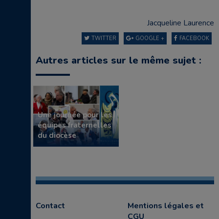
Jacqueline Laurence
TWITTER
GOOGLE +
FACEBOOK
Autres articles sur le même sujet :
Une journée pour les
équipes fraternelles
du diocèse
Contact
Mentions légales et
CGU