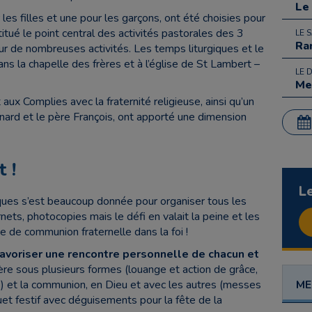
Le
es filles et une pour les garçons, ont été choisies pour
titué le point central des activités pastorales des 3
LE 
Ra
ur de nombreuses activités. Les temps liturgiques et le
ans la chapelle des frères et à l’église de St Lambert –
LE 
Me
aux Complies avec la fraternité religieuse, ainsi qu’un
ernard et le père François, ont apporté une dimension
t !
L
cques s’est beaucoup donnée pour organiser tous les
arnets, photocopies mais le défi en valait la peine et les
e de communion fraternelle dans la foi !
 favoriser une rencontre personnelle de chacun et
rière sous plusieurs formes (louange et action de grâce,
…) et la communion, en Dieu et avec les autres (messes
ME
uet festif avec déguisements pour la fête de la