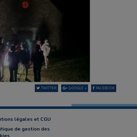
TWITTER
GOOGLE +
FACEBOOK
tions légales et CGU
itique de gestion des
kies