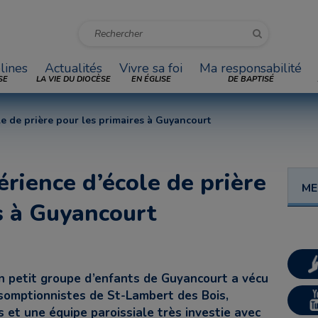
lines
Actualités
Vivre sa foi
Ma responsabilité
SE
LA VIE DU DIOCÈSE
EN ÉGLISE
DE BAPTISÉ
e de prière pour les primaires à Guyancourt
rience d’école de prière
ME
s à Guyancourt
n petit groupe d’enfants de Guyancourt a vécu
ssomptionnistes de St-Lambert des Bois,
s et une équipe paroissiale très investie avec