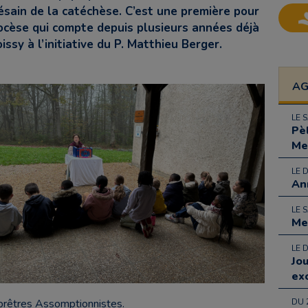
sain de la catéchèse. C’est une première pour
ocèse qui compte depuis plusieurs années déjà
ssy à l’initiative du P. Matthieu Berger.
A
LE 
Pè
Me
LE 
An
LE 
Me
LE 
Jo
ex
prêtres Assomptionnistes.
DU 