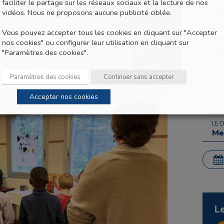
LE 
faciliter le partage sur les réseaux sociaux et la lecture de nos
Me
vidéos. Nous ne proposons aucune publicité ciblée.
LE 
Vous pouvez accepter tous les cookies en cliquant sur "Accepter
Jo
nos cookies" ou configurer leur utilisation en cliquant sur
ex
"Paramètres des cookies".
DU 
Le
Paramètres des cookies
Continuer sans accepter
LE 
Accepter nos cookies
Ra
LE 
Me
L