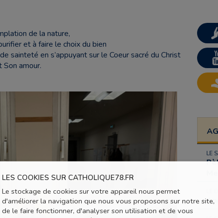
plation de la nature,
ifier et à faire le choix du bien
de sainteté en s’appuyant sur le Coeur sacré du Christ
et Son amour.
A
LE 
Pè
Me
LES COOKIES SUR CATHOLIQUE78.FR
Le stockage de cookies sur votre appareil nous permet
LE 
An
d'améliorer la navigation que nous vous proposons sur notre site,
de le faire fonctionner, d'analyser son utilisation et de vous