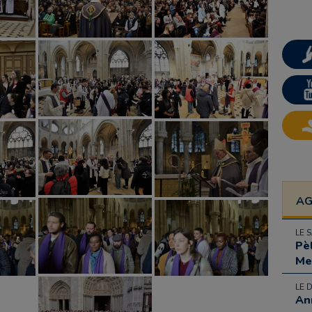
A
LE 
Pè
Me
LE 
An