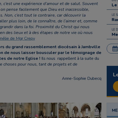
DU 
e, c’est une expérience d’amour et de salut. Souvent
Le
 on pense facilement que Dieu est inaccessible,
s. Non, c’est tout le contraire, car découvrir la
LE 
Ra
ler plus loin, de le connaître, de l’aimer et, comme
randir dans la foi. Proximité du Christ qui nous
LE 
en des lieux et à des étapes de notre vie où nous
Me
omélie de Mgr Crepy
ors du grand rassemblement diocésain à Jambville
on de nous laisser bousculer par le témoignage de
tes de notre Eglise !
Ils nous rappellent à la suite du
de choses pour nous, tant de projets et de
L
Anne-Sophie Dubecq
ME