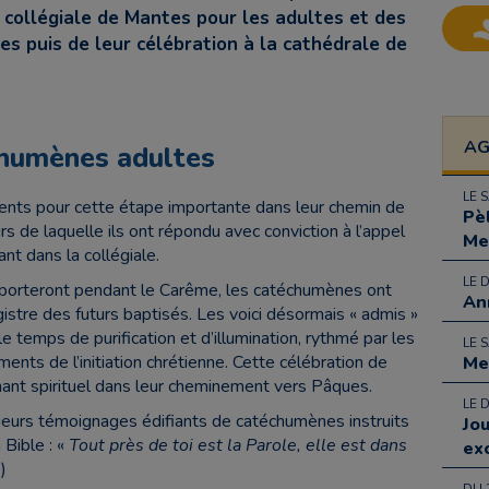
 collégiale de Mantes pour les adultes et des
es puis de leur célébration à la cathédrale de
A
chumènes adultes
LE 
nts pour cette étape importante dans leur chemin de
Pè
urs de laquelle ils ont répondu avec conviction à l’appel
Me
nt dans la collégiale.
LE 
ls porteront pendant le Carême, les catéchumènes ont
An
egistre des futurs baptisés. Les voici désormais « admis »
 le temps de purification et d’illumination, rythmé par les
LE 
ments de l’initiation chrétienne. Cette célébration de
Me
rnant spirituel dans leur cheminement vers Pâques.
LE 
ieurs témoignages édifiants de catéchumènes instruits
Jo
 Bible : «
Tout près de toi est la Parole, elle est dans
ex
)