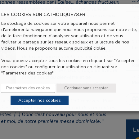
LE 
rsonnes rassemblées par l’Église… échanges fructueux
Me
et fraternels. Mgr Crepy
a poursuivi sa
LES COOKIES SUR CATHOLIQUE78.FR
visite en se rendant à 15h dans les locaux
LE 
des maisons de Lyliane pour y rencontrer le
Le stockage de cookies sur votre appareil nous permet
Jo
personnel et les résidents. Il a visité les
d'améliorer la navigation que nous vous proposons sur notre site,
ex
de le faire fonctionner, d'analyser son utilisation et de vous
locaux et les ateliers. L’équipe de
faciliter le partage sur les réseaux sociaux et la lecture de nos
DU 
l’aumônerie a ainsi pu en profiter pour
Le
vidéos. Nous ne proposons aucune publicité ciblée.
témoigner, en présence de notre évêque,
de la confiance mutuelle qui existe entre
LE 
Vous pouvez accepter tous les cookies en cliquant sur "Accepter
ces maisons et l’aumônerie, dans le respect
Ra
nos cookies" ou configurer leur utilisation en cliquant sur
des convictions de chacun, toujours avec le
"Paramètres des cookies".
même souci du bien-être et de
LE 
Me
l’épanouissement de nos amis.
” (Catherine,
Paramètres des cookies
Continuer sans accepter
Gambais)
Accepter nos cookies
cours catholique qui a rassemblé 190 convives ! Pour
est vraiment exaltant et la plupart des rencontres
lantes. (…) Donc c’est nouveau pour nous et nous
s et moi, de notre première messe dominicale.
”
L