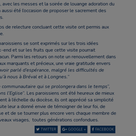
, avec les messes et la soirée de louange adoration du
 aussi été l’occasion de proposer le sacrement des
s.
s de relecture concluant cette visite ont permis aux
e.
 paroissiens se sont exprimés sur les trois idées
-end et sur les fruits que cette visite pourrait
acun. Parmi les retours on note un renouvellement dans
raux marquants et précieux, une vraie gratitude envers
oir parlé d’espérance, malgré les difficultés de
qu’à nous à Bréval et à Longnes.
”
 communautaire qui se prolongera dans le temps
“,
ns l’Eglise
“. Les paroissiens ont été heureux de mieux
t à l’échelle du diocèse, ils ont apprécié sa simplicité
isite leur a donné envie de témoigner de leur foi, de
isse et de se tourner plus encore vers chaque membre de
uveaux visages, toutes générations confondues.
TWITTER
GOOGLE +
FACEBOOK