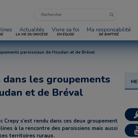
lines
Actualités
Vivre sa foi
Ma responsabilité
SE
LA VIE DU DIOCÈSE
EN ÉGLISE
DE BAPTISÉ
oupements paroissiaux de Houdan et de Bréval
s dans les groupements
ME
udan et de Bréval
Luc Crepy s’est rendu dans ces deux groupement
lines à la rencontre des paroissiens mais aussi
ces territoires ruraux.