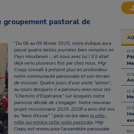
le groupement pastoral de
A
“Du 06 au 09 février
2025, notre évêque aura
passé quatre belles journées bien remplies en
LE 
Pays Houdanais … et nous avec lui ! S’il était
Pè
déjà venu plusieurs fois par chez nous, Mgr
Me
Crepy connaît à présent plus en profondeur
LE 
notre communauté paroissiale et son terrain
An
de mission. Quatre jours d’une visite “action”,
au cours desquels il a parcouru avec nous les
LE 
“Chemins d’Espérance” sur lesquels notre
Me
paroisse décide de s’engager. Notre nouveau
LE 
projet missionnaire 2025-2028 a ainsi été mis
Jo
au “banc d’essai” ”
peut-on lire dans
le pêle-
ex
mêle qui retrace cette visite pastorale
. Mgr
Crepy est revenu pour l’assemblée paroissiale
DU 