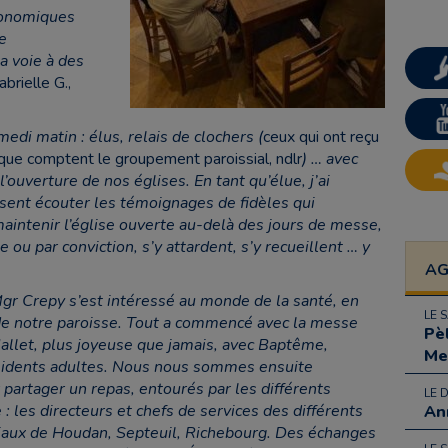
conomiques
e
a voie à des
brielle G.,
medi matin : élus, relais de clochers (
ceux qui ont reçu
2 que comptent le groupement paroissial, ndlr
) … avec
ouverture de nos églises. En tant qu’élue, j’ai
ssent écouter les témoignages de fidèles qui
intenir l’église ouverte au-delà des jours de messe,
e ou par conviction, s’y attardent, s’y recueillent … y
A
Mgr Crepy s’est intéressé au monde de la santé, en
LE 
 de notre paroisse. Tout a commencé avec la messe
Pè
llet, plus joyeuse que jamais, avec Baptême,
Me
résidents adultes. Nous nous sommes ensuite
partager un repas, entourés par les différents
LE 
: les directeurs et chefs de services des différents
An
iaux de Houdan, Septeuil, Richebourg. Des échanges