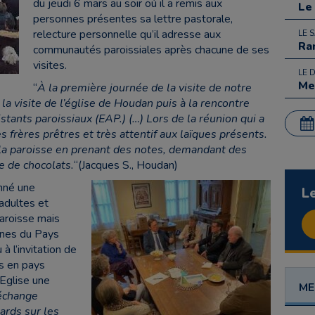
du jeudi 6 mars au soir où il a remis aux
Le
personnes présentes sa lettre pastorale,
relecture personnelle qu’il adresse aux
LE 
Ra
communautés paroissiales après chacune de ses
visites.
LE 
Me
“
À la première journée de la visite de notre
 la visite de l’église de Houdan puis à la rencontre
sistants paroissiaux (EAP.)
(…) Lors de la réunion qui a
ses frères prêtres et très attentif aux laïques présents.
e la paroisse en prenant des notes, demandant des
e de chocolats.
“(Jacques S., Houdan)
nné une
L
adultes et
paroisse mais
unes du Pays
à l’invitation de
es en pays
Eglise une
ME
échange
ards sur les