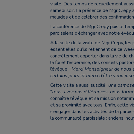
visite. Des temps de recueillement aussi
samedi soir. La présence de Mgr Crepy a
malades et de célébrer des confirmation
La conférence de Mgr Crepy puis le temp
paroissiens d’échanger avec notre évêqu
A la suite de la visite de Mgr Crepy, les
essentielles qu’ils retiennent de ce week
concrètement apporter dans la vie de ch
la foi et l’espérance, des conseils pasto
l’évêque “
Merci Monseigneur de nous av
certains jours et merci d’être venu jus
Cette visite a aussi suscité “
une osmose
“
tous, avec nos différences, nous formo
connaître l’évêque et sa mission notammen
et sa proximité avec tous. Enfin, cette v
s’engager dans les activités de la paro
la communauté paroissiale : anciens, no