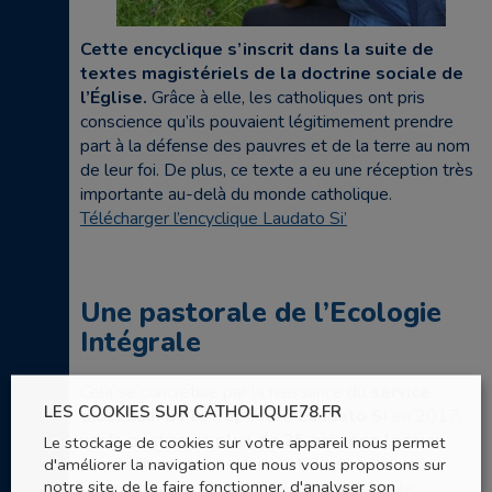
Cette encyclique s’inscrit dans la suite de
textes magistériels de la doctrine sociale de
l’Église.
Grâce à elle, les catholiques ont pris
conscience qu’ils pouvaient légitimement prendre
part à la défense des pauvres et de la terre au nom
de leur foi. De plus, ce texte a eu une réception très
importante au-delà du monde catholique.
Télécharger l’encyclique Laudato Si’
Une pastorale de l’Ecologie
Intégrale
Cela se concrétise par la naissance du
service
LES COOKIES SUR CATHOLIQUE78.FR
diocésain de la Pépinière Laudato Si
en 2017,
par la création de
plus de 25 groupes locaux
Le stockage de cookies sur votre appareil nous permet
d'améliorer la navigation que nous vous proposons sur
paroissiaux ou communautaires
, en lien avec
notre site, de le faire fonctionner, d'analyser son
l’association œcuménique Eglise Verte ou le