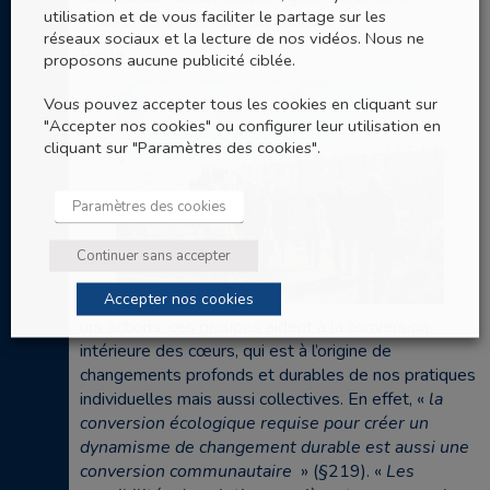
utilisation et de vous faciliter le partage sur les
Mouvement international Laudato Si’.
réseaux sociaux et la lecture de nos vidéos. Nous ne
Par le
proposons aucune publicité ciblée.
Vous pouvez accepter tous les cookies en cliquant sur
"Accepter nos cookies" ou configurer leur utilisation en
cliquant sur "Paramètres des cookies".
Paramètres des cookies
Continuer sans accepter
Accepter nos cookies
urs actions, ces groupes aident à la conversion
intérieure des cœurs, qui est à l’origine de
changements profonds et durables de nos pratiques
individuelles mais aussi collectives. En effet, «
la
conversion écologique requise pour créer un
dynamisme de changement durable est aussi une
conversion communautaire
» (§219). «
Les