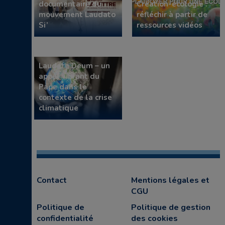
documentaire du
Création-écologie :
mouvement Laudato
réfléchir à partir de
Si’
ressources vidéos
Laudate Deum – un
appel vibrant du
Pape dans le
contexte de la crise
climatique
Contact
Mentions légales et
CGU
Politique de
Politique de gestion
confidentialité
des cookies