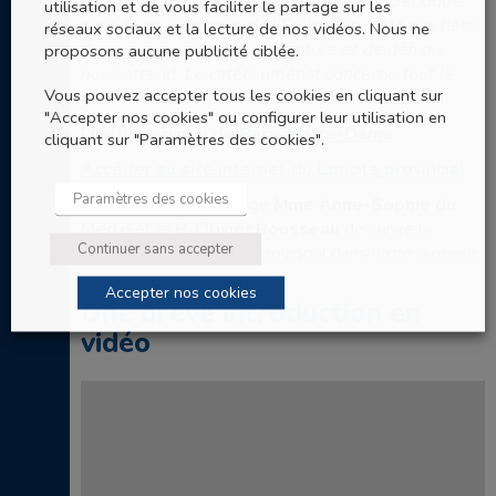
aussi quelque chose d’un changement d’époque
utilisation et de vous faciliter le partage sur les
dans la gouvernance de l’Église. Ce n’est pas rien !
réseaux sociaux et la lecture de nos vidéos. Nous ne
Il y a une grande part d’aventure et de défi qui
proposons aucune publicité ciblée.
nous attend. Le catéchuménat concerne tout le
Vous pouvez accepter tous les cookies en cliquant sur
monde. “
"Accepter nos cookies" ou configurer leur utilisation en
Lire l’interview de Paris Notre-Dame
cliquant sur "Paramètres des cookies".
Accéder au site internet du Concile provincial
Paramètres des cookies
Mgr Luc Crepy
a chargé
Mme Anne-Sophie du
Merle
et le
P. Olivier Rousseau
de suivre la
Continuer sans accepter
progression du concile provincial dans notre diocèse.
Accepter nos cookies
Une brève introduction en
vidéo