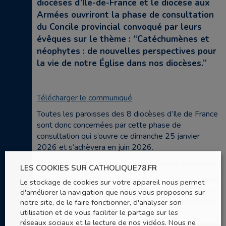
diocèses d’Île-de-France et le diocèse aux
Armées ouvriront la phase de consultation
du Concile provincial convoqué par leurs
évêques sur le thème : “Catéchumènes et
néophytes : de nouvelles perspectives pour
la vie de notre Église dans nos diocèses.”
Télécharger le communiqué
Toutes les paroisses des 8 diocèses d’Ile de France
sont donc concernées par cette phase de
consultation qui s’ouvre ce dimanche 25 janvier
2026 et s’achèvera en juin 2026.
Restez attentifs aux propositions de votre paroisse !
LES COOKIES SUR CATHOLIQUE78.FR
N’hésitez pas à télécharger le livret de présentation
Le stockage de cookies sur votre appareil nous permet
du Concile provincial
sur l’accueil des catéchumènes
d'améliorer la navigation que nous vous proposons sur
et nouveaux baptisés et confirmés. Il contient aussi
notre site, de le faire fonctionner, d'analyser son
utilisation et de vous faciliter le partage sur les
la prière du Concile !
réseaux sociaux et la lecture de nos vidéos. Nous ne