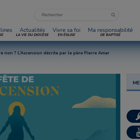
lines
Actualités
Vivre sa foi
Ma responsabilité
SE
LA VIE DU DIOCÈSE
EN ÉGLISE
DE BAPTISÉ
arre non ? L’Ascension décrite par le père Pierre Amar
ME