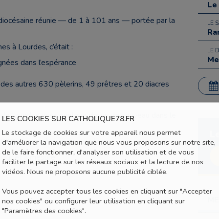
Le
e diocésaine réunie — de 1 à 101 ans — portée par la
LE 
Ra
es à Lourdes, c’était :
LE 
Me
nées dans l’espérance
 des autres 630 pèlerins, 49 prêtres et 20 diacres
rt de Lourdes avec quelque chose de nouveau dans le
LES COOKIES SUR CATHOLIQUE78.FR
Le stockage de cookies sur votre appareil nous permet
L
026 et son pèlerinage diocésain
d'améliorer la navigation que nous vous proposons sur notre site,
de le faire fonctionner, d'analyser son utilisation et de vous
 fur et à mesure.
faciliter le partage sur les réseaux sociaux et la lecture de nos
vidéos. Nous ne proposons aucune publicité ciblée.
Vous pouvez accepter tous les cookies en cliquant sur "Accepter
ME
nos cookies" ou configurer leur utilisation en cliquant sur
"Paramètres des cookies".