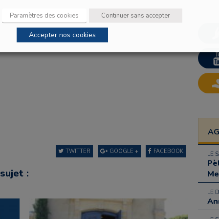
Paramètres des cookies
Continuer sans accepter
Accepter nos cookies
A
TWITTER
GOOGLE +
FACEBOOK
LE 
Pè
sujet :
Me
LE 
An