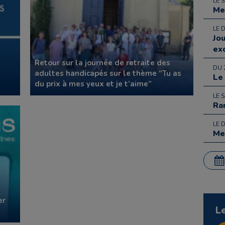
LE 
Me
LE 
Jo
ex
Retour sur la journée de retraite des
DU 
adultes handicapés sur le thème “Tu as
Le
du prix à mes yeux et je t’aime”
LE 
Ra
LE 
Me
er
L