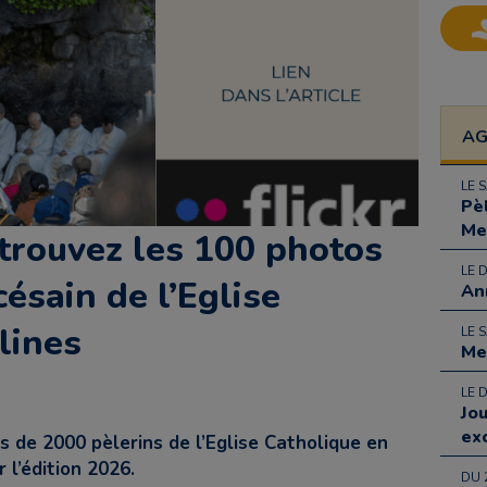
A
LE 
Pè
Me
trouvez les 100 photos
LE 
ésain de l’Eglise
An
lines
LE 
Me
LE 
Jo
ex
s de 2000 pèlerins de l’Eglise Catholique en
 l’édition 2026.
DU 