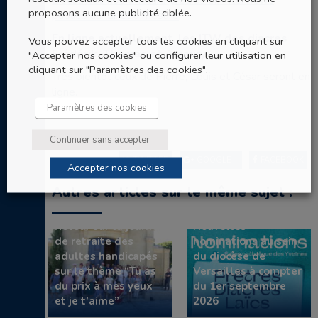
Découvrez nos 6 futurs prêtres en interviews,
proposons aucune publicité ciblée.
publiés au fur et à mesure
En ligne actuellement, les ITW des diacres
Vous pouvez accepter tous les cookies en cliquant sur
Frédérik, Thomas et Amaury.
"Accepter nos cookies" ou configurer leur utilisation en
cliquant sur "Paramètres des cookies".
Très bientôt ceux de Pierre, Louis et César seront en
ligne.
Paramètres des cookies
Continuer sans accepter
TWITTER
GOOGLE +
FACEBOOK
Accepter nos cookies
Autres articles sur le même sujet :
Retour sur la journée
Nouvelles
de retraite des
nominations au sein
adultes handicapés
du diocèse de
sur le thème “Tu as
Versailles à compter
du prix à mes yeux
du 1er septembre
et je t’aime”
2026