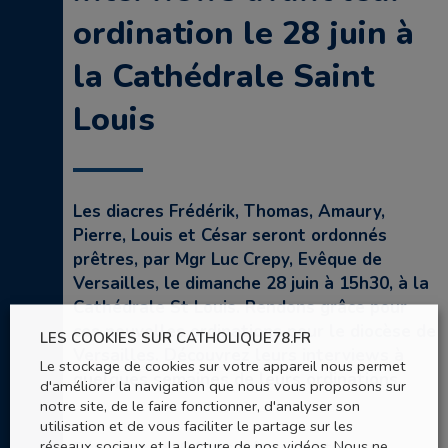
ordination le 28 juin à
la Cathédrale Saint
Louis
Les diacres Frédérik, Thomas, Amaury,
Pierre, Louis et César seront ordonnés
prêtres, par Mgr Luc Crepy, Evêque de
Versailles, le dimanche 28 juin à 15h30, à la
Cathédrale St Louis. Rendons grâce pour
ces nouvelles ordinations pour le diocèse de
LES COOKIES SUR CATHOLIQUE78.FR
Versailles. Découvrez leurs interviews à
Le stockage de cookies sur votre appareil nous permet
quelques semaines de leurs ordinations.
d'améliorer la navigation que nous vous proposons sur
notre site, de le faire fonctionner, d'analyser son
utilisation et de vous faciliter le partage sur les
réseaux sociaux et la lecture de nos vidéos. Nous ne