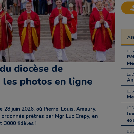
A
LE 
Pè
Me
du diocèse de
LE 
s les photos en ligne
An
LE 
Me
e 28 juin 2026, où Pierre, Louis, Amaury,
LE 
Jo
 ordonnés prêtres par Mgr Luc Crepy, en
ex
 3000 fidèles !
DU 