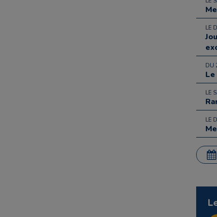
LE 
Me
LE 
Jo
ex
DU 
Le
LE 
Ra
LE 
Me
L