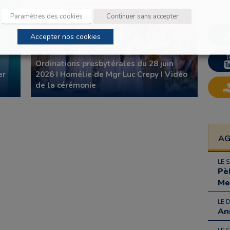
Paramètres des cookies
Continuer sans accepter
Accepter nos cookies
Ordinations presbytérales du 28 juin
er
2026 I Homélie de Mgr Luc Crepy I Vidéo
de la cérémonie
A
LE 
Pè
Me
LE 
An