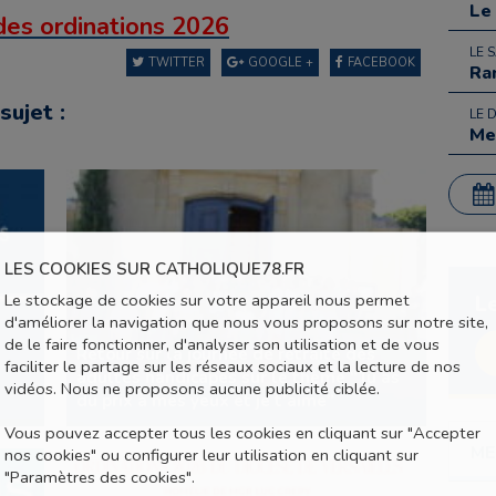
Le
des ordinations 2026
LE 
TWITTER
GOOGLE +
FACEBOOK
Ra
sujet :
LE 
Me
LES COOKIES SUR CATHOLIQUE78.FR
Le stockage de cookies sur votre appareil nous permet
L
d'améliorer la navigation que nous vous proposons sur notre site,
de le faire fonctionner, d'analyser son utilisation et de vous
Retour sur la journée de retraite des
faciliter le partage sur les réseaux sociaux et la lecture de nos
adultes handicapés sur le thème “Tu as
vidéos. Nous ne proposons aucune publicité ciblée.
du prix à mes yeux et je t’aime”
Vous pouvez accepter tous les cookies en cliquant sur "Accepter
ME
nos cookies" ou configurer leur utilisation en cliquant sur
"Paramètres des cookies".